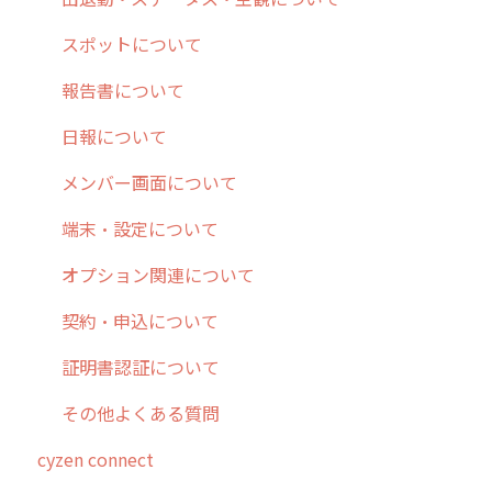
10.ユーザー向けおすすめの使い方
パフォーマンス
メッセージ
メッセージ機能
連携オプション
スポットについて
【業界業種別】cyzen設定方法
帳票出力
パフォーマンス
活動通知
その他オプション
報告書について
メッセージ・ファイル添付
外部リンク
内線電話
IP接続制限・端末認証設定
日報について
商品
お知らせ
商品
契約・その他
メンバー画面について
各種設定・その他
設定
各種設定・ログイン
端末・設定について
オプション関連について
契約・申込について
証明書認証について
その他よくある質問
cyzen connect