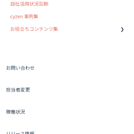
自社活用状況診断
cyzen 事例集
お役立ちコンテンツ集
動画集：システム管理者向け
動画集：ユーザー向け
動画集：共通
お問い合わせ
サポートセミナーアーカイブ
担当者変更
稼働状況
リリース情報