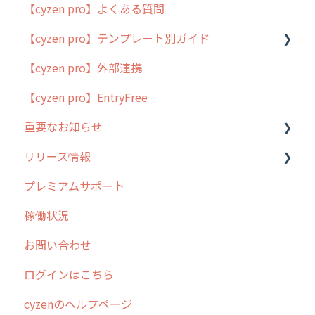
【cyzen pro】よくある質問
簡易マニュアル
【cyzen pro】テンプレート別ガイド
cyzen proの位置情報取得について
【cyzen pro】外部連携
用語集
ポスティング
【cyzen pro】EntryFree
よくある質問
ラウンダー
重要なお知らせ
メンテナンス
リリース情報
外廻り営業
過去の重要なお知らせ
プレミアムサポート
清掃
障害情報
リリース
稼働状況
不動産
2026年のリリース情報
お問い合わせ
2025年のリリース情報
ログインはこちら
2024年のリリース情報
cyzenのヘルプページ
2023年のリリース情報