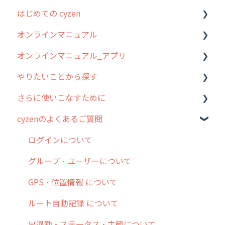
はじめての cyzen
過去のリリース
オンラインマニュアル
2019年までのリリース情報
0. はじめてのcyzenの使い方
オンラインマニュアル_アプリ
お客様の声を実現しました
1. cyzenについて知ろう
管理サイトの使い始め
やりたいことから探す
2. 主要機能の概要
ユーザー・グループ管理
アプリの使い始め
さらに使いこなすために
3. cyzenの位置情報取得について
行動管理
ホーム画面
行動管理
cyzenのよくあるご質問
4. cyzen利用前の準備：システム管理者編
予定管理
スポット
勤怠管理
はじめに
5. 基本的な使い方：システム管理者編
スポット
報告閲覧
予定管理
スポット・ステータス関連オプション
ログインについて
6. 基本的な使い方：ユーザー編
ステータス・主観
予定
スポット
交通費自動計算
グループ・ユーザーについて
7. 初心者向けよくある質問集
報告書・行動種別
日報
ステータス・主観
安全走行支援
GPS・位置情報 について
8. 用語集
勤怠管理
履歴
報告書・行動種別
写真管理・高画質化
ルート自動記録 について
9. もっと便利に利用するための設定
活動通知
メンバー
ユーザー・グループ管理
ダッシュボード（BI）・パフォーマンス
出退勤・ステータス・主観について