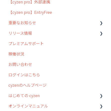
【cyzen pro】外部連携
用語集
ポスティング
【cyzen pro】EntryFree
よくある質問
ラウンダー
重要なお知らせ
メンテナンス
リリース情報
外廻り営業
過去の重要なお知らせ
プレミアムサポート
清掃
障害情報
リリース
稼働状況
不動産
2026年のリリース情報
お問い合わせ
2025年のリリース情報
ログインはこちら
2024年のリリース情報
cyzenのヘルプページ
2023年のリリース情報
はじめての cyzen
過去のリリース
オンラインマニュアル
2019年までのリリース情報
0. はじめてのcyzenの使い方