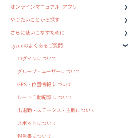
オンラインマニュアル_アプリ
お客様の声を実現しました
1. cyzenについて知ろう
管理サイトの使い始め
やりたいことから探す
2. 主要機能の概要
ユーザー・グループ管理
アプリの使い始め
さらに使いこなすために
3. cyzenの位置情報取得について
行動管理
ホーム画面
行動管理
cyzenのよくあるご質問
4. cyzen利用前の準備：システム管理者編
予定管理
スポット
勤怠管理
はじめに
5. 基本的な使い方：システム管理者編
スポット
報告閲覧
予定管理
スポット・ステータス関連オプション
ログインについて
6. 基本的な使い方：ユーザー編
ステータス・主観
予定
スポット
交通費自動計算
グループ・ユーザーについて
7. 初心者向けよくある質問集
報告書・行動種別
日報
ステータス・主観
安全走行支援
GPS・位置情報 について
8. 用語集
勤怠管理
履歴
報告書・行動種別
写真管理・高画質化
ルート自動記録 について
9. もっと便利に利用するための設定
活動通知
メンバー
ユーザー・グループ管理
ダッシュボード（BI）・パフォーマンス
出退勤・ステータス・主観について
10.ユーザー向けおすすめの使い方
パフォーマンス
メッセージ
メッセージ機能
連携オプション
スポットについて
【業界業種別】cyzen設定方法
帳票出力
パフォーマンス
活動通知
その他オプション
報告書について