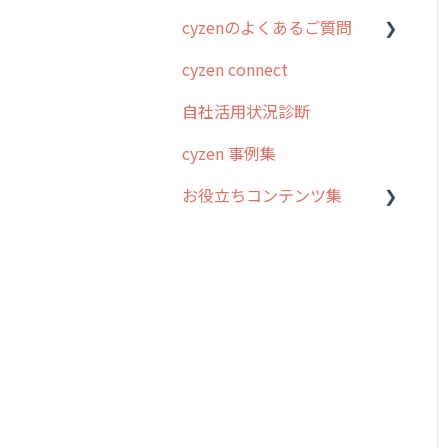
cyzenのよくあるご質問
スポット
勤怠管理
はじめに
cyzen connect
報告閲覧
予定管理
スポット・ステータス関連
ログインについて
オプション
自社活用状況診断
予定
スポット
グループ・ユーザーについ
交通費自動計算
て
cyzen 事例集
日報
ステータス・主観
安全走行支援
GPS・位置情報 について
お役立ちコンテンツ集
履歴
報告書・行動種別
写真管理・高画質化
ルート自動記録 について
メンバー
ユーザー・グループ管理
動画集：システム管理者向
ダッシュボード（BI）・パ
出退勤・ステータス・主観
け
メッセージ
メッセージ機能
フォーマンス
について
動画集：ユーザー向け
パフォーマンス
活動通知
連携オプション
スポットについて
動画集：共通
外部リンク
内線電話
その他オプション
報告書について
サポートセミナーアーカイ
お知らせ
商品
IP接続制限・端末認証設定
日報について
ブ
設定
各種設定・ログイン