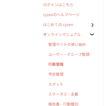
ログインはこちら
2024年のリリース情報
cyzenのヘルプページ
2023年のリリース情報
はじめての cyzen
過去のリリース
オンラインマニュアル
2019年までのリリース情
0. はじめてのcyzenの使い
報
方
管理サイトの使い始め
お客様の声を実現しました
1. cyzenについて知ろう
ユーザー・グループ管理
2. 主要機能の概要
行動管理
3. cyzenの位置情報取得に
予定管理
ついて
スポット
4. cyzen利用前の準備：シ
ステム管理者編
ステータス・主観
5. 基本的な使い方：シス
報告書・行動種別
テム管理者編