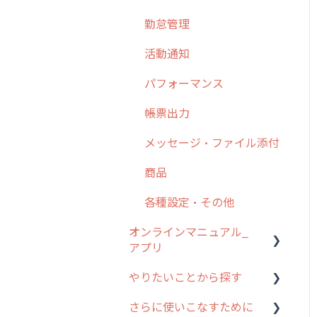
勤怠管理
6. 基本的な使い方：ユー
ザー編
活動通知
7. 初心者向けよくある質
パフォーマンス
問集
帳票出力
8. 用語集
メッセージ・ファイル添付
9. もっと便利に利用する
ための設定
商品
10.ユーザー向けおすすめ
各種設定・その他
の使い方
オンラインマニュアル_
【業界業種別】cyzen設定
アプリ
方法
やりたいことから探す
アプリの使い始め
さらに使いこなすために
ホーム画面
行動管理