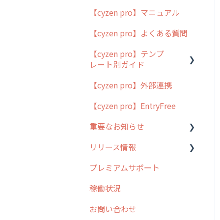
【cyzen pro】マニュアル
cyzen pro とは？
【cyzen pro】よくある質問
簡易マニュアル
【cyzen pro】テンプ
cyzen proの位置情報取得
レート別ガイド
について
【cyzen pro】外部連携
用語集
ポスティング
【cyzen pro】EntryFree
よくある質問
ラウンダー
重要なお知らせ
メンテナンス
リリース情報
外廻り営業
過去の重要なお知らせ
プレミアムサポート
清掃
障害情報
リリース
稼働状況
不動産
2026年のリリース情報
お問い合わせ
2025年のリリース情報