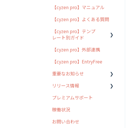
【cyzen pro】マニュアル
cyzen pro とは？
【cyzen pro】よくある質問
簡易マニュアル
【cyzen pro】テンプ
cyzen proの位置情報取得
レート別ガイド
について
【cyzen pro】外部連携
用語集
ポスティング
【cyzen pro】EntryFree
よくある質問
ラウンダー
重要なお知らせ
メンテナンス
リリース情報
外廻り営業
過去の重要なお知らせ
プレミアムサポート
清掃
障害情報
リリース
稼働状況
不動産
2026年のリリース情報
お問い合わせ
2025年のリリース情報