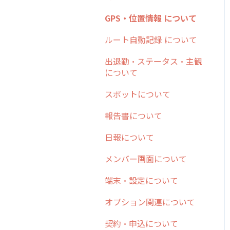
日報
ステータス・主観
勤怠管理
安全走行支援
GPS・位置情報 について
6. 基本的な使い方：ユー
履歴
報告書・行動種別
ザー編
活動通知
写真管理・高画質化
ルート自動記録 について
メンバー
ユーザー・グループ管理
7. 初心者向けよくある質
パフォーマンス
ダッシュボード（BI）・パ
出退勤・ステータス・主観
問集
メッセージ
メッセージ機能
フォーマンス
について
帳票出力
8. 用語集
パフォーマンス
活動通知
連携オプション
スポットについて
メッセージ・ファイル添付
9. もっと便利に利用する
外部リンク
内線電話
その他オプション
報告書について
ための設定
商品
お知らせ
商品
IP接続制限・端末認証設定
日報について
10.ユーザー向けおすすめ
各種設定・その他
の使い方
設定
各種設定・ログイン
契約・その他
メンバー画面について
【業界業種別】cyzen設定
端末・設定について
方法
オプション関連について
契約・申込について