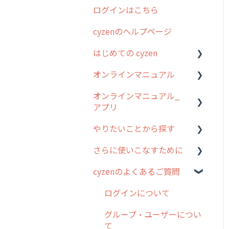
ログインはこちら
2024年のリリース情報
cyzenのヘルプページ
2023年のリリース情報
はじめての cyzen
過去のリリース
オンラインマニュアル
2019年までのリリース情
0. はじめてのcyzenの使い
報
方
オンラインマニュアル_
管理サイトの使い始め
アプリ
お客様の声を実現しました
1. cyzenについて知ろう
ユーザー・グループ管理
やりたいことから探す
2. 主要機能の概要
アプリの使い始め
行動管理
さらに使いこなすために
3. cyzenの位置情報取得に
ホーム画面
行動管理
予定管理
ついて
cyzenのよくあるご質問
スポット
勤怠管理
はじめに
スポット
4. cyzen利用前の準備：シ
報告閲覧
予定管理
スポット・ステータス関連
ログインについて
ステム管理者編
ステータス・主観
オプション
予定
スポット
グループ・ユーザーについ
5. 基本的な使い方：シス
報告書・行動種別
交通費自動計算
て
テム管理者編