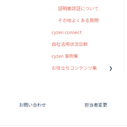
証明書認証について
その他よくある質問
cyzen connect
自社活用状況診断
cyzen 事例集
お役立ちコンテンツ集
動画集：システム管理者向
け
動画集：ユーザー向け
お問い合わせ
担当者変更
動画集：共通
サポートセミナーアーカイ