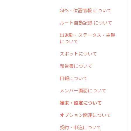
日報
ステータス・主観
勤怠管理
安全走行支援
GPS・位置情報 について
6. 基本的な使い方：ユー
履歴
報告書・行動種別
ザー編
活動通知
写真管理・高画質化
ルート自動記録 について
メンバー
ユーザー・グループ管理
7. 初心者向けよくある質
パフォーマンス
ダッシュボード（BI）・パ
出退勤・ステータス・主観
問集
メッセージ
メッセージ機能
フォーマンス
について
帳票出力
8. 用語集
パフォーマンス
活動通知
連携オプション
スポットについて
メッセージ・ファイル添付
9. もっと便利に利用する
外部リンク
内線電話
その他オプション
報告書について
ための設定
商品
お知らせ
商品
IP接続制限・端末認証設定
日報について
10.ユーザー向けおすすめ
各種設定・その他
の使い方
設定
各種設定・ログイン
契約・その他
メンバー画面について
【業界業種別】cyzen設定
端末・設定について
方法
オプション関連について
契約・申込について