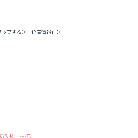
リをタップする＞「位置情報」＞
速度制限について）