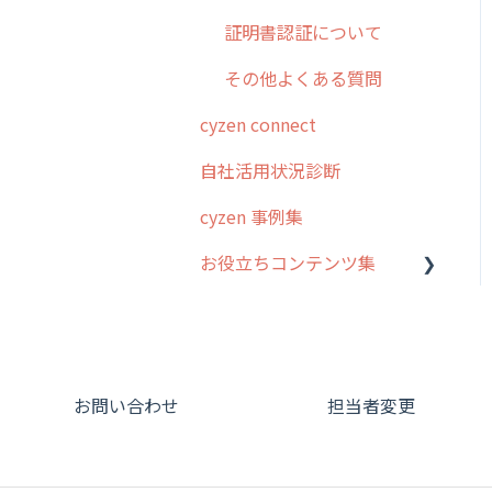
証明書認証について
その他よくある質問
cyzen connect
自社活用状況診断
cyzen 事例集
お役立ちコンテンツ集
動画集：システム管理者向
け
動画集：ユーザー向け
お問い合わせ
担当者変更
動画集：共通
サポートセミナーアーカイ