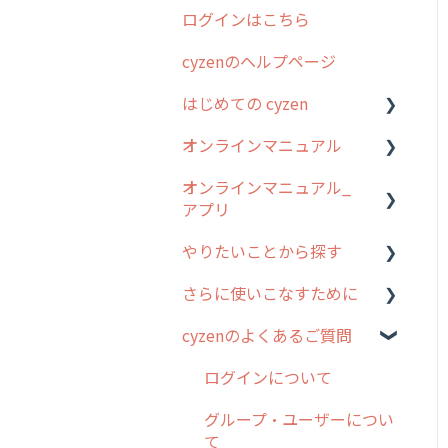
ログインはこちら
2024年のリリース情報
cyzenのヘルプページ
2023年のリリース情報
はじめての cyzen
過去のリリース
オンラインマニュアル
2019年までのリリース情
0. はじめてのcyzenの使い
報
方
オンラインマニュアル_
管理サイトの使い始め
アプリ
お客様の声を実現しました
1. cyzenについて知ろう
ユーザー・グループ管理
やりたいことから探す
2. 主要機能の概要
アプリの使い始め
行動管理
さらに使いこなすために
3. cyzenの位置情報取得に
ホーム画面
行動管理
予定管理
ついて
cyzenのよくあるご質問
スポット
勤怠管理
はじめに
スポット
4. cyzen利用前の準備：シ
報告閲覧
予定管理
スポット・ステータス関連
ログインについて
ステム管理者編
ステータス・主観
オプション
予定
スポット
グループ・ユーザーについ
5. 基本的な使い方：シス
報告書・行動種別
交通費自動計算
て
テム管理者編