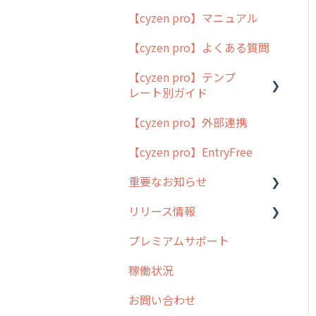
【cyzen pro】マニュアル
cyzen pro とは？
【cyzen pro】よくある質問
簡易マニュアル
【cyzen pro】テンプ
cyzen proの位置情報取得
レート別ガイド
について
【cyzen pro】外部連携
用語集
ポスティング
【cyzen pro】EntryFree
よくある質問
ラウンダー
重要なお知らせ
メンテナンス
リリース情報
外廻り営業
過去の重要なお知らせ
プレミアムサポート
清掃
障害情報
リリース
稼働状況
不動産
2026年のリリース情報
お問い合わせ
2025年のリリース情報