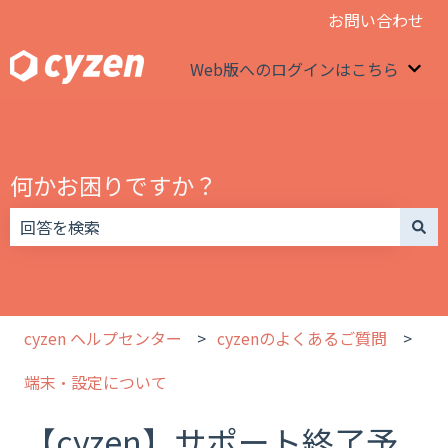
お問い合わせ
Web版へのログインはこちら
We
何かお困りですか？
検索フィールドが空なので、候補はありません。
cyzen ヘルプセンター
cyzenのよくあるご質問
端末・設定について
【cyzen】サポート終了予