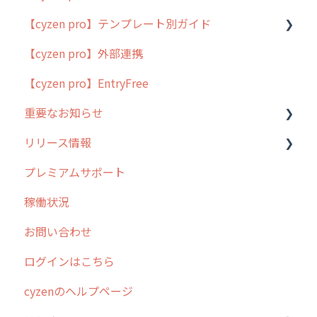
【cyzen pro】テンプレート別ガイド
cyzen proの位置情報取得について
【cyzen pro】外部連携
用語集
ポスティング
【cyzen pro】EntryFree
よくある質問
ラウンダー
重要なお知らせ
メンテナンス
リリース情報
外廻り営業
過去の重要なお知らせ
プレミアムサポート
清掃
障害情報
リリース
稼働状況
不動産
2026年のリリース情報
お問い合わせ
2025年のリリース情報
ログインはこちら
2024年のリリース情報
cyzenのヘルプページ
2023年のリリース情報