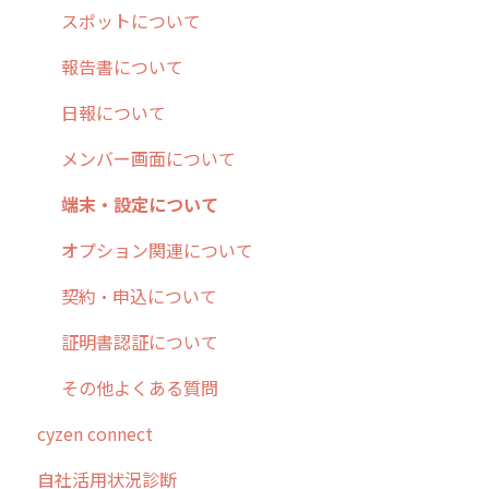
10.ユーザー向けおすすめの使い方
パフォーマンス
メッセージ
メッセージ機能
連携オプション
スポットについて
【業界業種別】cyzen設定方法
帳票出力
パフォーマンス
活動通知
その他オプション
報告書について
メッセージ・ファイル添付
外部リンク
内線電話
IP接続制限・端末認証設定
日報について
商品
お知らせ
商品
契約・その他
メンバー画面について
各種設定・その他
設定
各種設定・ログイン
端末・設定について
オプション関連について
契約・申込について
証明書認証について
その他よくある質問
cyzen connect
自社活用状況診断