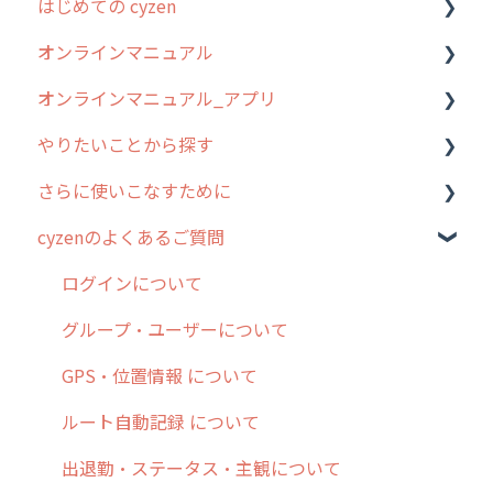
はじめての cyzen
過去のリリース
オンラインマニュアル
2019年までのリリース情報
0. はじめてのcyzenの使い方
オンラインマニュアル_アプリ
お客様の声を実現しました
1. cyzenについて知ろう
管理サイトの使い始め
やりたいことから探す
2. 主要機能の概要
ユーザー・グループ管理
アプリの使い始め
さらに使いこなすために
3. cyzenの位置情報取得について
行動管理
ホーム画面
行動管理
cyzenのよくあるご質問
4. cyzen利用前の準備：システム管理者編
予定管理
スポット
勤怠管理
はじめに
5. 基本的な使い方：システム管理者編
スポット
報告閲覧
予定管理
スポット・ステータス関連オプション
ログインについて
6. 基本的な使い方：ユーザー編
ステータス・主観
予定
スポット
交通費自動計算
グループ・ユーザーについて
7. 初心者向けよくある質問集
報告書・行動種別
日報
ステータス・主観
安全走行支援
GPS・位置情報 について
8. 用語集
勤怠管理
履歴
報告書・行動種別
写真管理・高画質化
ルート自動記録 について
9. もっと便利に利用するための設定
活動通知
メンバー
ユーザー・グループ管理
ダッシュボード（BI）・パフォーマンス
出退勤・ステータス・主観について