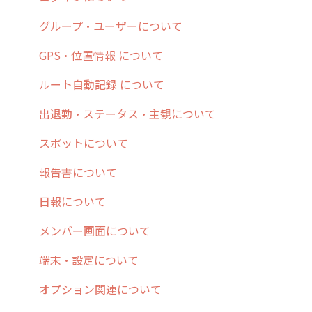
6. 基本的な使い方：ユーザー編
ステータス・主観
予定
スポット
交通費自動計算
グループ・ユーザーについて
7. 初心者向けよくある質問集
報告書・行動種別
日報
ステータス・主観
安全走行支援
GPS・位置情報 について
8. 用語集
勤怠管理
履歴
報告書・行動種別
写真管理・高画質化
ルート自動記録 について
9. もっと便利に利用するための設定
活動通知
メンバー
ユーザー・グループ管理
ダッシュボード（BI）・パフォーマンス
出退勤・ステータス・主観について
10.ユーザー向けおすすめの使い方
パフォーマンス
メッセージ
メッセージ機能
連携オプション
スポットについて
【業界業種別】cyzen設定方法
帳票出力
パフォーマンス
活動通知
その他オプション
報告書について
メッセージ・ファイル添付
外部リンク
内線電話
IP接続制限・端末認証設定
日報について
商品
お知らせ
商品
契約・その他
メンバー画面について
各種設定・その他
設定
各種設定・ログイン
端末・設定について
オプション関連について