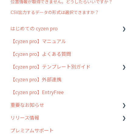
位置情報が取得できません。どうしたらいいですか？
CSV出力するデータの形式は選択できますか？
はじめての cyzen pro
【cyzen pro】マニュアル
cyzen pro とは？
【cyzen pro】よくある質問
簡易マニュアル
【cyzen pro】テンプレート別ガイド
cyzen proの位置情報取得について
【cyzen pro】外部連携
用語集
ポスティング
【cyzen pro】EntryFree
よくある質問
ラウンダー
重要なお知らせ
メンテナンス
リリース情報
外廻り営業
過去の重要なお知らせ
プレミアムサポート
清掃
障害情報
リリース