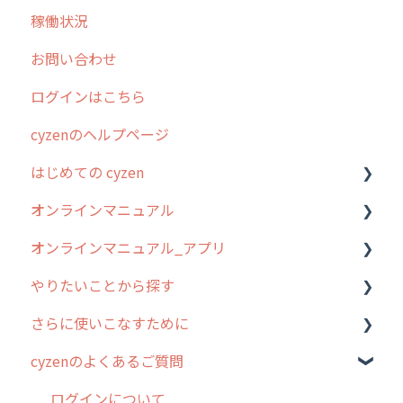
稼働状況
不動産
2026年のリリース情報
お問い合わせ
2025年のリリース情報
ログインはこちら
2024年のリリース情報
cyzenのヘルプページ
2023年のリリース情報
はじめての cyzen
過去のリリース
オンラインマニュアル
2019年までのリリース情報
0. はじめてのcyzenの使い方
オンラインマニュアル_アプリ
お客様の声を実現しました
1. cyzenについて知ろう
管理サイトの使い始め
やりたいことから探す
2. 主要機能の概要
ユーザー・グループ管理
アプリの使い始め
さらに使いこなすために
3. cyzenの位置情報取得について
行動管理
ホーム画面
行動管理
cyzenのよくあるご質問
4. cyzen利用前の準備：システム管理者編
予定管理
スポット
勤怠管理
はじめに
5. 基本的な使い方：システム管理者編
スポット
報告閲覧
予定管理
スポット・ステータス関連オプション
ログインについて