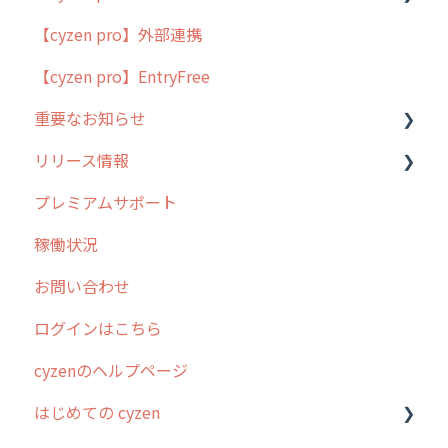
【cyzen pro】外部連携
用語集
ポスティング
【cyzen pro】EntryFree
よくある質問
ラウンダー
重要なお知らせ
メンテナンス
リリース情報
外廻り営業
過去の重要なお知らせ
プレミアムサポート
清掃
障害情報
リリース
稼働状況
不動産
2026年のリリース情報
お問い合わせ
2025年のリリース情報
ログインはこちら
2024年のリリース情報
cyzenのヘルプページ
2023年のリリース情報
はじめての cyzen
過去のリリース