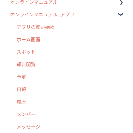
オンラインマニュアル
2019年までのリリース情報
0. はじめてのcyzenの使い方
オンラインマニュアル_アプリ
お客様の声を実現しました
1. cyzenについて知ろう
管理サイトの使い始め
2. 主要機能の概要
ユーザー・グループ管理
アプリの使い始め
3. cyzenの位置情報取得について
行動管理
ホーム画面
4. cyzen利用前の準備：システム管理者編
予定管理
スポット
5. 基本的な使い方：システム管理者編
スポット
報告閲覧
6. 基本的な使い方：ユーザー編
ステータス・主観
予定
7. 初心者向けよくある質問集
報告書・行動種別
日報
8. 用語集
勤怠管理
履歴
9. もっと便利に利用するための設定
活動通知
メンバー
10.ユーザー向けおすすめの使い方
パフォーマンス
メッセージ