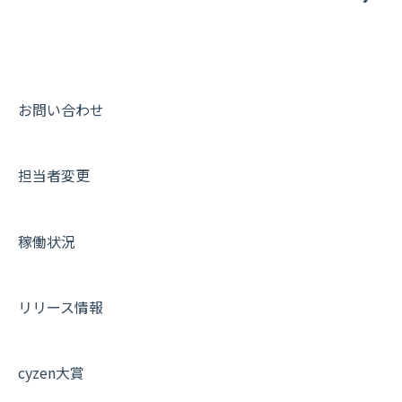
ユーザー・グループ管理
ダッシュボード（BI）・パフォーマンス
出退勤・ステータス・主観について
動画集：システム管理者向け
メッセージ機能
連携オプション
スポットについて
動画集：ユーザー向け
活動通知
その他オプション
報告書について
動画集：共通
お問い合わせ
内線電話
IP接続制限・端末認証設定
日報について
サポートセミナーアーカイブ
担当者変更
商品
契約・その他
メンバー画面について
各種設定・ログイン
端末・設定について
稼働状況
オプション関連について
契約・申込について
リリース情報
証明書認証について
その他よくある質問
cyzen大賞