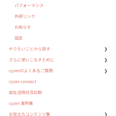
【業界業種別】cyzen設定方法
帳票出力
パフォーマンス
メッセージ・ファイル添付
外部リンク
商品
お知らせ
各種設定・その他
設定
やりたいことから探す
さらに使いこなすために
行動管理
cyzenのよくあるご質問
勤怠管理
はじめに
cyzen connect
予定管理
スポット・ステータス関連オプション
ログインについて
自社活用状況診断
スポット
交通費自動計算
グループ・ユーザーについて
cyzen 事例集
ステータス・主観
安全走行支援
GPS・位置情報 について
お役立ちコンテンツ集
報告書・行動種別
写真管理・高画質化
ルート自動記録 について