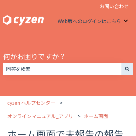
お問い合わせ
Web版へのログインはこちら
We
何かお困りですか？
検索フィールドが空なので、候補はありません。
cyzen ヘルプセンター
オンラインマニュアル_アプリ
ホーム画面
ホーム画面で未報告の報告