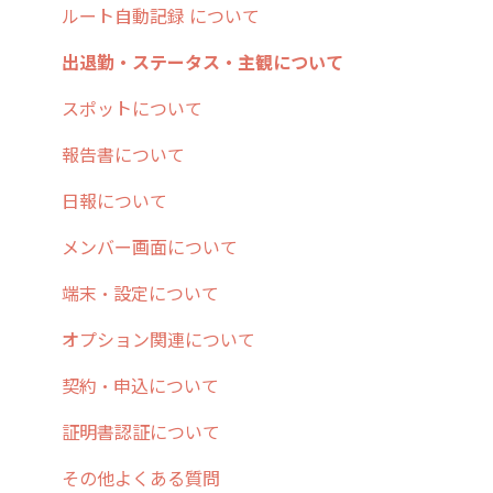
8. 用語集
勤怠管理
履歴
報告書・行動種別
写真管理・高画質化
ルート自動記録 について
9. もっと便利に利用するための設定
活動通知
メンバー
ユーザー・グループ管理
ダッシュボード（BI）・パフォーマンス
出退勤・ステータス・主観について
10.ユーザー向けおすすめの使い方
パフォーマンス
メッセージ
メッセージ機能
連携オプション
スポットについて
【業界業種別】cyzen設定方法
帳票出力
パフォーマンス
活動通知
その他オプション
報告書について
メッセージ・ファイル添付
外部リンク
内線電話
IP接続制限・端末認証設定
日報について
商品
お知らせ
商品
契約・その他
メンバー画面について
各種設定・その他
設定
各種設定・ログイン
端末・設定について
オプション関連について
契約・申込について
証明書認証について
その他よくある質問