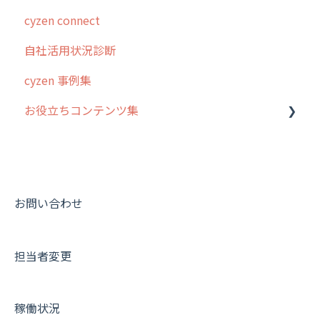
cyzen connect
自社活用状況診断
cyzen 事例集
お役立ちコンテンツ集
動画集：システム管理者向け
動画集：ユーザー向け
動画集：共通
お問い合わせ
サポートセミナーアーカイブ
担当者変更
稼働状況