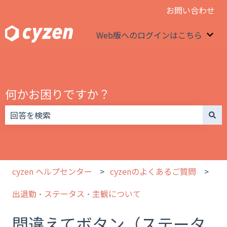
お問い合わせ
Web版へのログインはこちら
We
何かお困りですか？
検索フィールドが空なので、候補はありません。
cyzen ヘルプセンター
cyzenのよくあるご質問
出退勤・ステータス・主観について
間違えてボタン（ステータ