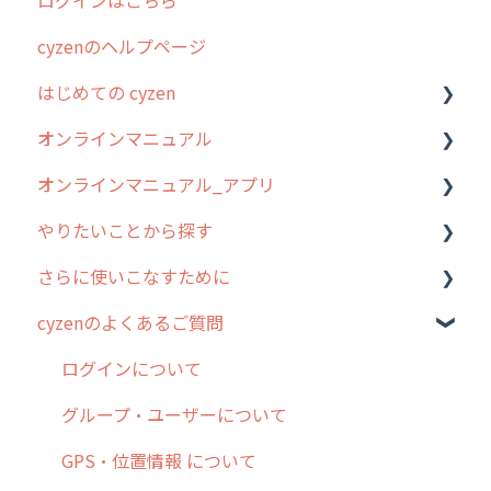
ログインはこちら
2024年のリリース情報
cyzenのヘルプページ
2023年のリリース情報
はじめての cyzen
過去のリリース
オンラインマニュアル
2019年までのリリース情報
0. はじめてのcyzenの使い方
オンラインマニュアル_アプリ
お客様の声を実現しました
1. cyzenについて知ろう
管理サイトの使い始め
やりたいことから探す
2. 主要機能の概要
ユーザー・グループ管理
アプリの使い始め
さらに使いこなすために
3. cyzenの位置情報取得について
行動管理
ホーム画面
行動管理
cyzenのよくあるご質問
4. cyzen利用前の準備：システム管理者編
予定管理
スポット
勤怠管理
はじめに
5. 基本的な使い方：システム管理者編
スポット
報告閲覧
予定管理
スポット・ステータス関連オプション
ログインについて
6. 基本的な使い方：ユーザー編
ステータス・主観
予定
スポット
交通費自動計算
グループ・ユーザーについて
7. 初心者向けよくある質問集
報告書・行動種別
日報
ステータス・主観
安全走行支援
GPS・位置情報 について