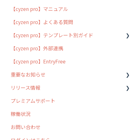
【cyzen pro】マニュアル
cyzen pro とは？
【cyzen pro】よくある質問
簡易マニュアル
【cyzen pro】テンプレート別ガイド
cyzen proの位置情報取得について
【cyzen pro】外部連携
用語集
ポスティング
【cyzen pro】EntryFree
よくある質問
ラウンダー
重要なお知らせ
メンテナンス
リリース情報
外廻り営業
過去の重要なお知らせ
プレミアムサポート
清掃
障害情報
リリース
稼働状況
不動産
2026年のリリース情報
お問い合わせ
2025年のリリース情報