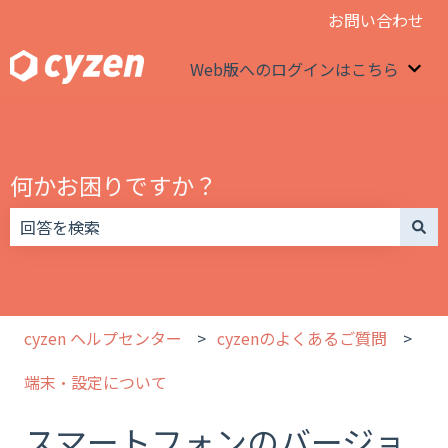
お問い合わせ
Web版へのログインはこちら
We
何かお困りですか？
検索フィールドが空なので、候補はありません。
cyzen ヘルプセンター
cyzenのよくあるご質問
端末・設定について
スマートフォンのバージョ