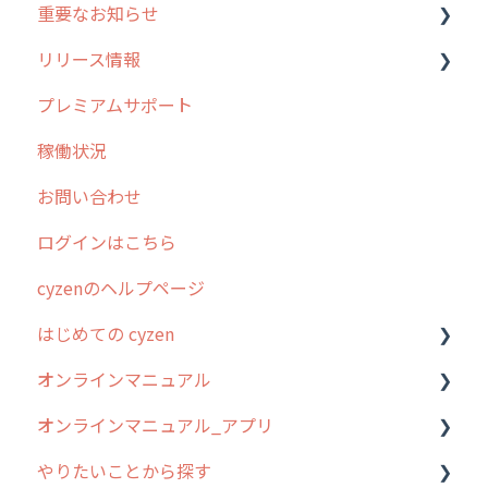
重要なお知らせ
メンテナンス
リリース情報
外廻り営業
過去の重要なお知らせ
プレミアムサポート
清掃
障害情報
リリース
稼働状況
不動産
2026年のリリース情報
お問い合わせ
2025年のリリース情報
ログインはこちら
2024年のリリース情報
cyzenのヘルプページ
2023年のリリース情報
はじめての cyzen
過去のリリース
オンラインマニュアル
2019年までのリリース情報
0. はじめてのcyzenの使い方
オンラインマニュアル_アプリ
お客様の声を実現しました
1. cyzenについて知ろう
管理サイトの使い始め
やりたいことから探す
2. 主要機能の概要
ユーザー・グループ管理
アプリの使い始め