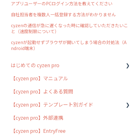
アプリユーザーのPCログイン方法を教えてください
自社担当者を複数人一括登録する方法がわかりません
cyzenの通信が急に遅くなった時に確認していただきたいこ
と（速度制限について）
cyzenが起動せずブラウザが開いてしまう場合の対処法（A
ndroid端末）
はじめての cyzen pro
【cyzen pro】マニュアル
cyzen pro とは？
【cyzen pro】よくある質問
簡易マニュアル
【cyzen pro】テンプレート別ガイド
cyzen proの位置情報取得について
【cyzen pro】外部連携
用語集
ポスティング
【cyzen pro】EntryFree
よくある質問
ラウンダー