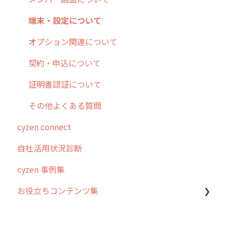
各種設定・その他
設定
各種設定・ログイン
端末・設定について
オプション関連について
契約・申込について
証明書認証について
その他よくある質問
cyzen connect
自社活用状況診断
cyzen 事例集
お役立ちコンテンツ集
動画集：システム管理者向け