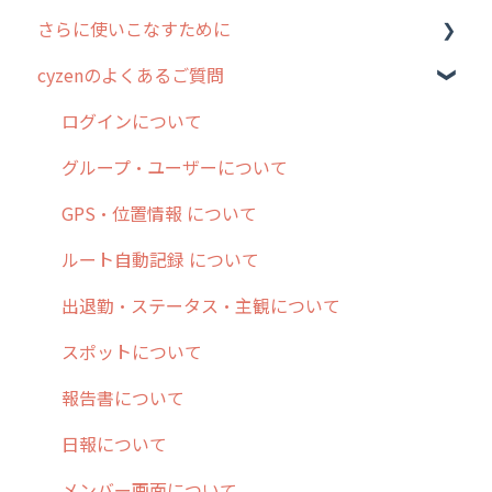
さらに使いこなすために
3. cyzenの位置情報取得について
行動管理
ホーム画面
行動管理
cyzenのよくあるご質問
4. cyzen利用前の準備：システム管理者編
予定管理
スポット
勤怠管理
はじめに
5. 基本的な使い方：システム管理者編
スポット
報告閲覧
予定管理
スポット・ステータス関連オプション
ログインについて
6. 基本的な使い方：ユーザー編
ステータス・主観
予定
スポット
交通費自動計算
グループ・ユーザーについて
7. 初心者向けよくある質問集
報告書・行動種別
日報
ステータス・主観
安全走行支援
GPS・位置情報 について
8. 用語集
勤怠管理
履歴
報告書・行動種別
写真管理・高画質化
ルート自動記録 について
9. もっと便利に利用するための設定
活動通知
メンバー
ユーザー・グループ管理
ダッシュボード（BI）・パフォーマンス
出退勤・ステータス・主観について
10.ユーザー向けおすすめの使い方
パフォーマンス
メッセージ
メッセージ機能
連携オプション
スポットについて
【業界業種別】cyzen設定方法
帳票出力
パフォーマンス
活動通知
その他オプション
報告書について
メッセージ・ファイル添付
外部リンク
内線電話
IP接続制限・端末認証設定
日報について
商品
お知らせ
商品
契約・その他
メンバー画面について