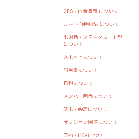
日報
ステータス・主観
勤怠管理
安全走行支援
GPS・位置情報 について
6. 基本的な使い方：ユー
履歴
報告書・行動種別
ザー編
活動通知
写真管理・高画質化
ルート自動記録 について
メンバー
ユーザー・グループ管理
7. 初心者向けよくある質
パフォーマンス
ダッシュボード（BI）・パ
出退勤・ステータス・主観
問集
メッセージ
メッセージ機能
フォーマンス
について
帳票出力
8. 用語集
パフォーマンス
活動通知
連携オプション
スポットについて
メッセージ・ファイル添付
9. もっと便利に利用する
外部リンク
内線電話
その他オプション
報告書について
ための設定
商品
お知らせ
商品
IP接続制限・端末認証設定
日報について
10.ユーザー向けおすすめ
各種設定・その他
の使い方
設定
各種設定・ログイン
契約・その他
メンバー画面について
【業界業種別】cyzen設定
端末・設定について
方法
オプション関連について
契約・申込について