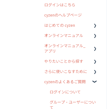
ログインはこちら
2024年のリリース情報
cyzenのヘルプページ
2023年のリリース情報
はじめての cyzen
過去のリリース
オンラインマニュアル
2019年までのリリース情
0. はじめてのcyzenの使い
報
方
オンラインマニュアル_
管理サイトの使い始め
アプリ
お客様の声を実現しました
1. cyzenについて知ろう
ユーザー・グループ管理
やりたいことから探す
2. 主要機能の概要
アプリの使い始め
行動管理
さらに使いこなすために
3. cyzenの位置情報取得に
ホーム画面
行動管理
予定管理
ついて
cyzenのよくあるご質問
スポット
勤怠管理
はじめに
スポット
4. cyzen利用前の準備：シ
報告閲覧
予定管理
スポット・ステータス関連
ログインについて
ステム管理者編
ステータス・主観
オプション
予定
スポット
グループ・ユーザーについ
5. 基本的な使い方：シス
報告書・行動種別
交通費自動計算
て
テム管理者編