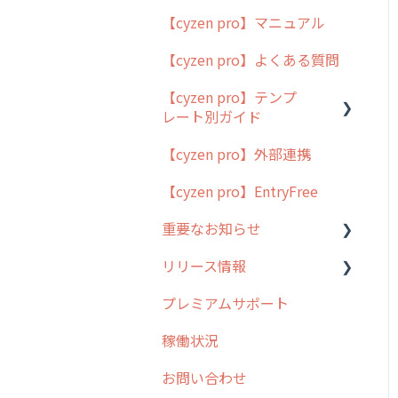
【cyzen pro】マニュアル
cyzen pro とは？
【cyzen pro】よくある質問
簡易マニュアル
【cyzen pro】テンプ
cyzen proの位置情報取得
レート別ガイド
について
【cyzen pro】外部連携
用語集
ポスティング
【cyzen pro】EntryFree
よくある質問
ラウンダー
重要なお知らせ
メンテナンス
リリース情報
外廻り営業
過去の重要なお知らせ
プレミアムサポート
清掃
障害情報
リリース
稼働状況
不動産
2026年のリリース情報
お問い合わせ
2025年のリリース情報