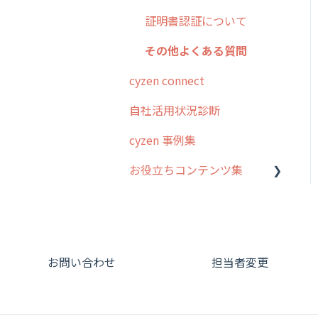
証明書認証について
その他よくある質問
cyzen connect
自社活用状況診断
cyzen 事例集
お役立ちコンテンツ集
動画集：システム管理者向
け
動画集：ユーザー向け
お問い合わせ
担当者変更
動画集：共通
サポートセミナーアーカイ