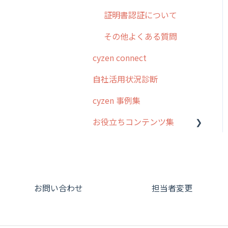
証明書認証について
その他よくある質問
cyzen connect
自社活用状況診断
cyzen 事例集
お役立ちコンテンツ集
動画集：システム管理者向
け
動画集：ユーザー向け
お問い合わせ
担当者変更
動画集：共通
サポートセミナーアーカイ