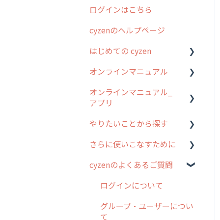
ログインはこちら
2024年のリリース情報
cyzenのヘルプページ
2023年のリリース情報
はじめての cyzen
過去のリリース
オンラインマニュアル
2019年までのリリース情
0. はじめてのcyzenの使い
報
方
オンラインマニュアル_
管理サイトの使い始め
アプリ
お客様の声を実現しました
1. cyzenについて知ろう
ユーザー・グループ管理
やりたいことから探す
2. 主要機能の概要
アプリの使い始め
行動管理
さらに使いこなすために
3. cyzenの位置情報取得に
ホーム画面
行動管理
予定管理
ついて
cyzenのよくあるご質問
スポット
勤怠管理
はじめに
スポット
4. cyzen利用前の準備：シ
報告閲覧
予定管理
スポット・ステータス関連
ログインについて
ステム管理者編
ステータス・主観
オプション
予定
スポット
グループ・ユーザーについ
5. 基本的な使い方：シス
報告書・行動種別
交通費自動計算
て
テム管理者編