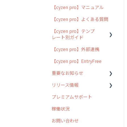
【cyzen pro】マニュアル
cyzen pro とは？
【cyzen pro】よくある質問
簡易マニュアル
【cyzen pro】テンプ
cyzen proの位置情報取得
レート別ガイド
について
【cyzen pro】外部連携
用語集
ポスティング
【cyzen pro】EntryFree
よくある質問
ラウンダー
重要なお知らせ
メンテナンス
リリース情報
外廻り営業
過去の重要なお知らせ
プレミアムサポート
清掃
障害情報
リリース
稼働状況
不動産
2026年のリリース情報
お問い合わせ
2025年のリリース情報