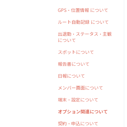
日報
ステータス・主観
勤怠管理
安全走行支援
GPS・位置情報 について
6. 基本的な使い方：ユー
履歴
報告書・行動種別
ザー編
活動通知
写真管理・高画質化
ルート自動記録 について
メンバー
ユーザー・グループ管理
7. 初心者向けよくある質
パフォーマンス
ダッシュボード（BI）・パ
出退勤・ステータス・主観
問集
メッセージ
メッセージ機能
フォーマンス
について
帳票出力
8. 用語集
パフォーマンス
活動通知
連携オプション
スポットについて
メッセージ・ファイル添付
9. もっと便利に利用する
外部リンク
内線電話
その他オプション
報告書について
ための設定
商品
お知らせ
商品
IP接続制限・端末認証設定
日報について
10.ユーザー向けおすすめ
各種設定・その他
の使い方
設定
各種設定・ログイン
契約・その他
メンバー画面について
【業界業種別】cyzen設定
端末・設定について
方法
オプション関連について
契約・申込について