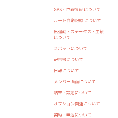
日報
ステータス・主観
勤怠管理
安全走行支援
GPS・位置情報 について
6. 基本的な使い方：ユー
履歴
報告書・行動種別
ザー編
活動通知
写真管理・高画質化
ルート自動記録 について
メンバー
ユーザー・グループ管理
7. 初心者向けよくある質
パフォーマンス
ダッシュボード（BI）・パ
出退勤・ステータス・主観
問集
メッセージ
メッセージ機能
フォーマンス
について
帳票出力
8. 用語集
パフォーマンス
活動通知
連携オプション
スポットについて
メッセージ・ファイル添付
9. もっと便利に利用する
外部リンク
内線電話
その他オプション
報告書について
ための設定
商品
お知らせ
商品
IP接続制限・端末認証設定
日報について
10.ユーザー向けおすすめ
各種設定・その他
の使い方
設定
各種設定・ログイン
契約・その他
メンバー画面について
【業界業種別】cyzen設定
端末・設定について
方法
オプション関連について
契約・申込について