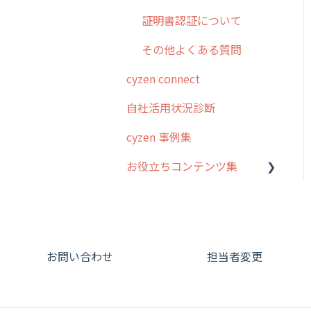
証明書認証について
その他よくある質問
cyzen connect
自社活用状況診断
cyzen 事例集
お役立ちコンテンツ集
動画集：システム管理者向
け
動画集：ユーザー向け
お問い合わせ
担当者変更
動画集：共通
サポートセミナーアーカイ