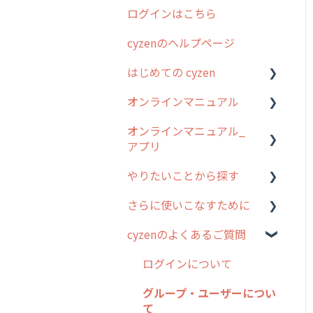
ログインはこちら
2024年のリリース情報
cyzenのヘルプページ
2023年のリリース情報
はじめての cyzen
過去のリリース
オンラインマニュアル
2019年までのリリース情
0. はじめてのcyzenの使い
報
方
オンラインマニュアル_
管理サイトの使い始め
アプリ
お客様の声を実現しました
1. cyzenについて知ろう
ユーザー・グループ管理
やりたいことから探す
2. 主要機能の概要
アプリの使い始め
行動管理
さらに使いこなすために
3. cyzenの位置情報取得に
ホーム画面
行動管理
予定管理
ついて
cyzenのよくあるご質問
スポット
勤怠管理
はじめに
スポット
4. cyzen利用前の準備：シ
報告閲覧
予定管理
スポット・ステータス関連
ログインについて
ステム管理者編
ステータス・主観
オプション
予定
スポット
グループ・ユーザーについ
5. 基本的な使い方：シス
報告書・行動種別
交通費自動計算
て
テム管理者編