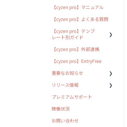
【cyzen pro】マニュアル
cyzen pro とは？
【cyzen pro】よくある質問
簡易マニュアル
【cyzen pro】テンプ
cyzen proの位置情報取得
レート別ガイド
について
【cyzen pro】外部連携
用語集
ポスティング
【cyzen pro】EntryFree
よくある質問
ラウンダー
重要なお知らせ
メンテナンス
リリース情報
外廻り営業
過去の重要なお知らせ
プレミアムサポート
清掃
障害情報
リリース
稼働状況
不動産
2026年のリリース情報
お問い合わせ
2025年のリリース情報