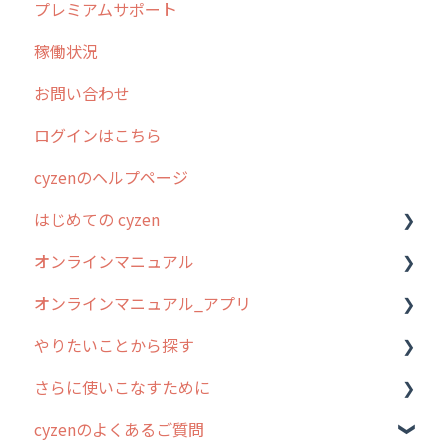
プレミアムサポート
清掃
障害情報
リリース
稼働状況
不動産
2026年のリリース情報
お問い合わせ
2025年のリリース情報
ログインはこちら
2024年のリリース情報
cyzenのヘルプページ
2023年のリリース情報
はじめての cyzen
過去のリリース
オンラインマニュアル
2019年までのリリース情報
0. はじめてのcyzenの使い方
オンラインマニュアル_アプリ
お客様の声を実現しました
1. cyzenについて知ろう
管理サイトの使い始め
やりたいことから探す
2. 主要機能の概要
ユーザー・グループ管理
アプリの使い始め
さらに使いこなすために
3. cyzenの位置情報取得について
行動管理
ホーム画面
行動管理
cyzenのよくあるご質問
4. cyzen利用前の準備：システム管理者編
予定管理
スポット
勤怠管理
はじめに