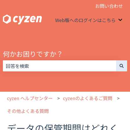
お問い合わせ
Web版へのログインはこちら
We
何かお困りですか？
検索フィールドが空なので、候補はありません。
cyzen ヘルプセンター
cyzenのよくあるご質問
その他よくある質問
データの保管期間はどれく