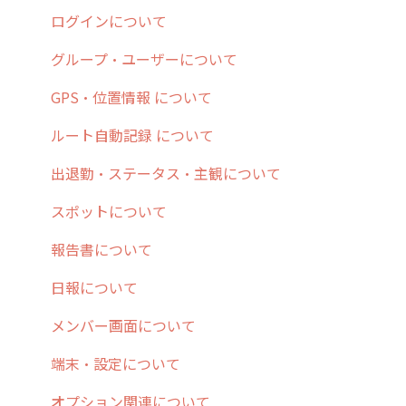
5. 基本的な使い方：システム管理者編
スポット
報告閲覧
予定管理
スポット・ステータス関連オプション
ログインについて
6. 基本的な使い方：ユーザー編
ステータス・主観
予定
スポット
交通費自動計算
グループ・ユーザーについて
7. 初心者向けよくある質問集
報告書・行動種別
日報
ステータス・主観
安全走行支援
GPS・位置情報 について
8. 用語集
勤怠管理
履歴
報告書・行動種別
写真管理・高画質化
ルート自動記録 について
9. もっと便利に利用するための設定
活動通知
メンバー
ユーザー・グループ管理
ダッシュボード（BI）・パフォーマンス
出退勤・ステータス・主観について
10.ユーザー向けおすすめの使い方
パフォーマンス
メッセージ
メッセージ機能
連携オプション
スポットについて
【業界業種別】cyzen設定方法
帳票出力
パフォーマンス
活動通知
その他オプション
報告書について
メッセージ・ファイル添付
外部リンク
内線電話
IP接続制限・端末認証設定
日報について
商品
お知らせ
商品
契約・その他
メンバー画面について
各種設定・その他
設定
各種設定・ログイン
端末・設定について
オプション関連について