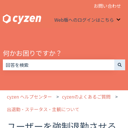
お問い合わせ
Web版へのログインはこちら
We
何かお困りですか？
検索フィールドが空なので、候補はありません。
cyzen ヘルプセンター
cyzenのよくあるご質問
出退勤・ステータス・主観について
ユーザーを強制退勤させる