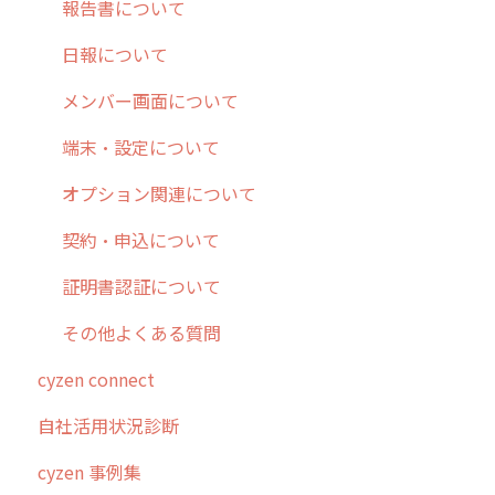
【業界業種別】cyzen設定方法
帳票出力
パフォーマンス
活動通知
その他オプション
報告書について
メッセージ・ファイル添付
外部リンク
内線電話
IP接続制限・端末認証設定
日報について
商品
お知らせ
商品
契約・その他
メンバー画面について
各種設定・その他
設定
各種設定・ログイン
端末・設定について
オプション関連について
契約・申込について
証明書認証について
その他よくある質問
cyzen connect
自社活用状況診断
cyzen 事例集