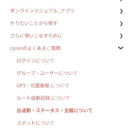
オンラインマニュアル_アプリ
お客様の声を実現しました
1. cyzenについて知ろう
管理サイトの使い始め
やりたいことから探す
2. 主要機能の概要
ユーザー・グループ管理
アプリの使い始め
さらに使いこなすために
3. cyzenの位置情報取得について
行動管理
ホーム画面
行動管理
cyzenのよくあるご質問
4. cyzen利用前の準備：システム管理者編
予定管理
スポット
勤怠管理
はじめに
5. 基本的な使い方：システム管理者編
スポット
報告閲覧
予定管理
スポット・ステータス関連オプション
ログインについて
6. 基本的な使い方：ユーザー編
ステータス・主観
予定
スポット
交通費自動計算
グループ・ユーザーについて
7. 初心者向けよくある質問集
報告書・行動種別
日報
ステータス・主観
安全走行支援
GPS・位置情報 について
8. 用語集
勤怠管理
履歴
報告書・行動種別
写真管理・高画質化
ルート自動記録 について
9. もっと便利に利用するための設定
活動通知
メンバー
ユーザー・グループ管理
ダッシュボード（BI）・パフォーマンス
出退勤・ステータス・主観について
10.ユーザー向けおすすめの使い方
パフォーマンス
メッセージ
メッセージ機能
連携オプション
スポットについて