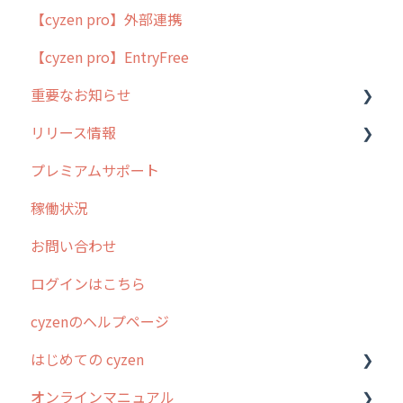
【cyzen pro】外部連携
用語集
ポスティング
【cyzen pro】EntryFree
よくある質問
ラウンダー
重要なお知らせ
メンテナンス
リリース情報
外廻り営業
過去の重要なお知らせ
プレミアムサポート
清掃
障害情報
リリース
稼働状況
不動産
2026年のリリース情報
お問い合わせ
2025年のリリース情報
ログインはこちら
2024年のリリース情報
cyzenのヘルプページ
2023年のリリース情報
はじめての cyzen
過去のリリース
オンラインマニュアル
2019年までのリリース情報
0. はじめてのcyzenの使い方