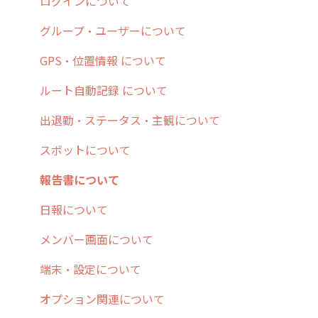
5. 基本的な使い方：システム管理者編
スポット
報告閲覧
予定管理
スポット・ステータス関連オプション
ログインについて
6. 基本的な使い方：ユーザー編
ステータス・主観
予定
スポット
交通費自動計算
グループ・ユーザーについて
7. 初心者向けよくある質問集
報告書・行動種別
日報
ステータス・主観
安全走行支援
GPS・位置情報 について
8. 用語集
勤怠管理
履歴
報告書・行動種別
写真管理・高画質化
ルート自動記録 について
9. もっと便利に利用するための設定
活動通知
メンバー
ユーザー・グループ管理
ダッシュボード（BI）・パフォーマンス
出退勤・ステータス・主観について
10.ユーザー向けおすすめの使い方
パフォーマンス
メッセージ
メッセージ機能
連携オプション
スポットについて
【業界業種別】cyzen設定方法
帳票出力
パフォーマンス
活動通知
その他オプション
報告書について
メッセージ・ファイル添付
外部リンク
内線電話
IP接続制限・端末認証設定
日報について
商品
お知らせ
商品
契約・その他
メンバー画面について
各種設定・その他
設定
各種設定・ログイン
端末・設定について
オプション関連について