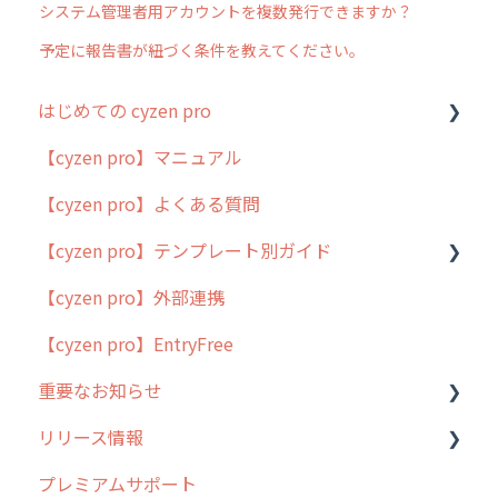
システム管理者用アカウントを複数発行できますか？
予定に報告書が紐づく条件を教えてください。
はじめての cyzen pro
【cyzen pro】マニュアル
cyzen pro とは？
【cyzen pro】よくある質問
簡易マニュアル
【cyzen pro】テンプレート別ガイド
cyzen proの位置情報取得について
【cyzen pro】外部連携
用語集
ポスティング
【cyzen pro】EntryFree
よくある質問
ラウンダー
重要なお知らせ
メンテナンス
リリース情報
外廻り営業
過去の重要なお知らせ
プレミアムサポート
清掃
障害情報
リリース