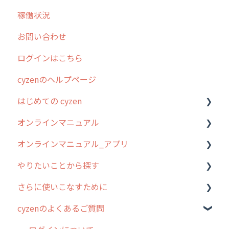
稼働状況
不動産
2026年のリリース情報
お問い合わせ
2025年のリリース情報
ログインはこちら
2024年のリリース情報
cyzenのヘルプページ
2023年のリリース情報
はじめての cyzen
過去のリリース
オンラインマニュアル
2019年までのリリース情報
0. はじめてのcyzenの使い方
オンラインマニュアル_アプリ
お客様の声を実現しました
1. cyzenについて知ろう
管理サイトの使い始め
やりたいことから探す
2. 主要機能の概要
ユーザー・グループ管理
アプリの使い始め
さらに使いこなすために
3. cyzenの位置情報取得について
行動管理
ホーム画面
行動管理
cyzenのよくあるご質問
4. cyzen利用前の準備：システム管理者編
予定管理
スポット
勤怠管理
はじめに