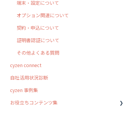
各種設定・その他
設定
各種設定・ログイン
端末・設定について
オプション関連について
契約・申込について
証明書認証について
その他よくある質問
cyzen connect
自社活用状況診断
cyzen 事例集
お役立ちコンテンツ集
動画集：システム管理者向け
動画集：ユーザー向け