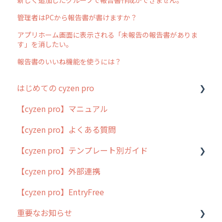
管理者はPCから報告書が書けますか？
アプリホーム画面に表示される「未報告の報告書がありま
す」を消したい。
報告書のいいね機能を使うには？
はじめての cyzen pro
【cyzen pro】マニュアル
cyzen pro とは？
【cyzen pro】よくある質問
簡易マニュアル
【cyzen pro】テンプレート別ガイド
cyzen proの位置情報取得について
【cyzen pro】外部連携
用語集
ポスティング
【cyzen pro】EntryFree
よくある質問
ラウンダー
重要なお知らせ
メンテナンス