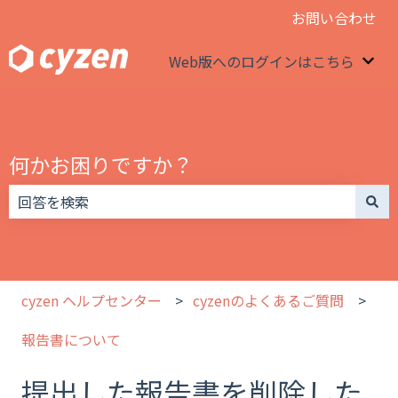
お問い合わせ
Web版へのログインはこちら
We
何かお困りですか？
検索フィールドが空なので、候補はありません。
cyzen ヘルプセンター
cyzenのよくあるご質問
報告書について
提出した報告書を削除した