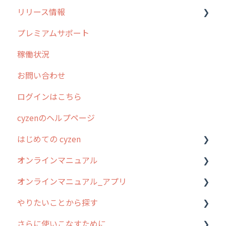
リリース情報
外廻り営業
過去の重要なお知らせ
プレミアムサポート
清掃
障害情報
リリース
稼働状況
不動産
2026年のリリース情報
お問い合わせ
2025年のリリース情報
ログインはこちら
2024年のリリース情報
cyzenのヘルプページ
2023年のリリース情報
はじめての cyzen
過去のリリース
オンラインマニュアル
2019年までのリリース情報
0. はじめてのcyzenの使い方
オンラインマニュアル_アプリ
お客様の声を実現しました
1. cyzenについて知ろう
管理サイトの使い始め
やりたいことから探す
2. 主要機能の概要
ユーザー・グループ管理
アプリの使い始め
さらに使いこなすために
3. cyzenの位置情報取得について
行動管理
ホーム画面
行動管理