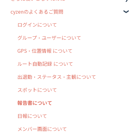
cyzenのよくあるご質問
4. cyzen利用前の準備：システム管理者編
予定管理
スポット
勤怠管理
はじめに
5. 基本的な使い方：システム管理者編
スポット
報告閲覧
予定管理
スポット・ステータス関連オプション
ログインについて
6. 基本的な使い方：ユーザー編
ステータス・主観
予定
スポット
交通費自動計算
グループ・ユーザーについて
7. 初心者向けよくある質問集
報告書・行動種別
日報
ステータス・主観
安全走行支援
GPS・位置情報 について
8. 用語集
勤怠管理
履歴
報告書・行動種別
写真管理・高画質化
ルート自動記録 について
9. もっと便利に利用するための設定
活動通知
メンバー
ユーザー・グループ管理
ダッシュボード（BI）・パフォーマンス
出退勤・ステータス・主観について
10.ユーザー向けおすすめの使い方
パフォーマンス
メッセージ
メッセージ機能
連携オプション
スポットについて
【業界業種別】cyzen設定方法
帳票出力
パフォーマンス
活動通知
その他オプション
報告書について
メッセージ・ファイル添付
外部リンク
内線電話
IP接続制限・端末認証設定
日報について
商品
お知らせ
商品
契約・その他
メンバー画面について