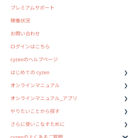
プレミアムサポート
清掃
障害情報
リリース
稼働状況
不動産
2026年のリリース情報
お問い合わせ
2025年のリリース情報
ログインはこちら
2024年のリリース情報
cyzenのヘルプページ
2023年のリリース情報
はじめての cyzen
過去のリリース
オンラインマニュアル
2019年までのリリース情報
0. はじめてのcyzenの使い方
オンラインマニュアル_アプリ
お客様の声を実現しました
1. cyzenについて知ろう
管理サイトの使い始め
やりたいことから探す
2. 主要機能の概要
ユーザー・グループ管理
アプリの使い始め
さらに使いこなすために
3. cyzenの位置情報取得について
行動管理
ホーム画面
行動管理
cyzenのよくあるご質問
4. cyzen利用前の準備：システム管理者編
予定管理
スポット
勤怠管理
はじめに