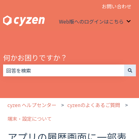
お問い合わせ
Web版へのログインはこちら
We
何かお困りですか？
検索フィールドが空なので、候補はありません。
cyzen ヘルプセンター
cyzenのよくあるご質問
端末・設定について
アプリの履歴画面に一部表