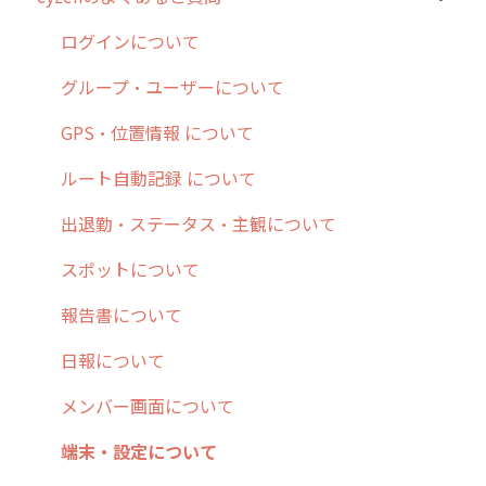
5. 基本的な使い方：システム管理者編
スポット
報告閲覧
予定管理
スポット・ステータス関連オプション
ログインについて
6. 基本的な使い方：ユーザー編
ステータス・主観
予定
スポット
交通費自動計算
グループ・ユーザーについて
7. 初心者向けよくある質問集
報告書・行動種別
日報
ステータス・主観
安全走行支援
GPS・位置情報 について
8. 用語集
勤怠管理
履歴
報告書・行動種別
写真管理・高画質化
ルート自動記録 について
9. もっと便利に利用するための設定
活動通知
メンバー
ユーザー・グループ管理
ダッシュボード（BI）・パフォーマンス
出退勤・ステータス・主観について
10.ユーザー向けおすすめの使い方
パフォーマンス
メッセージ
メッセージ機能
連携オプション
スポットについて
【業界業種別】cyzen設定方法
帳票出力
パフォーマンス
活動通知
その他オプション
報告書について
メッセージ・ファイル添付
外部リンク
内線電話
IP接続制限・端末認証設定
日報について
商品
お知らせ
商品
契約・その他
メンバー画面について
各種設定・その他
設定
各種設定・ログイン
端末・設定について