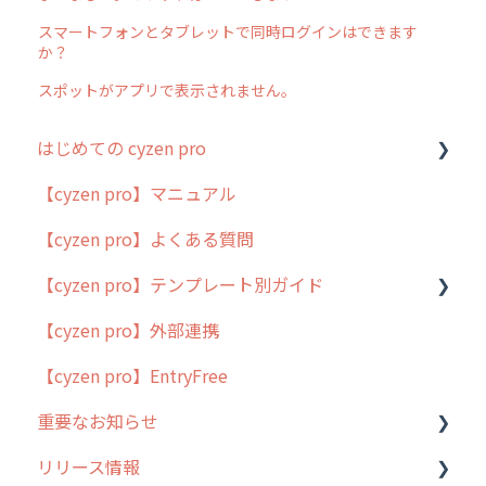
スマートフォンとタブレットで同時ログインはできます
か？
スポットがアプリで表示されません。
はじめての cyzen pro
【cyzen pro】マニュアル
cyzen pro とは？
【cyzen pro】よくある質問
簡易マニュアル
【cyzen pro】テンプレート別ガイド
cyzen proの位置情報取得について
【cyzen pro】外部連携
用語集
ポスティング
【cyzen pro】EntryFree
よくある質問
ラウンダー
重要なお知らせ
メンテナンス
リリース情報
外廻り営業
過去の重要なお知らせ