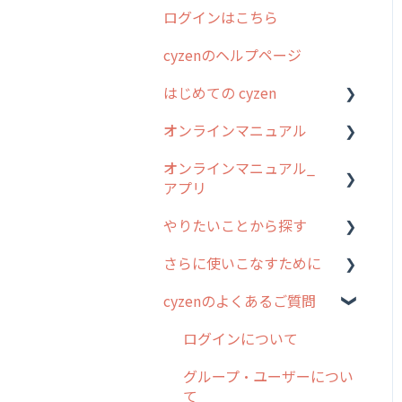
ログインはこちら
2024年のリリース情報
cyzenのヘルプページ
2023年のリリース情報
はじめての cyzen
過去のリリース
オンラインマニュアル
2019年までのリリース情
0. はじめてのcyzenの使い
報
方
オンラインマニュアル_
管理サイトの使い始め
アプリ
お客様の声を実現しました
1. cyzenについて知ろう
ユーザー・グループ管理
やりたいことから探す
2. 主要機能の概要
アプリの使い始め
行動管理
さらに使いこなすために
3. cyzenの位置情報取得に
ホーム画面
行動管理
予定管理
ついて
cyzenのよくあるご質問
スポット
勤怠管理
はじめに
スポット
4. cyzen利用前の準備：シ
報告閲覧
予定管理
スポット・ステータス関連
ログインについて
ステム管理者編
ステータス・主観
オプション
予定
スポット
グループ・ユーザーについ
5. 基本的な使い方：シス
報告書・行動種別
交通費自動計算
て
テム管理者編