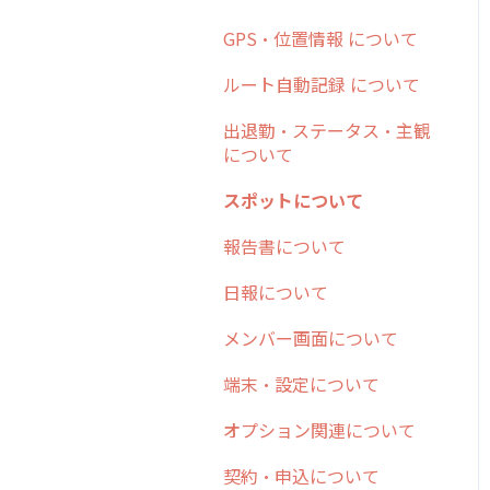
日報
ステータス・主観
勤怠管理
安全走行支援
GPS・位置情報 について
6. 基本的な使い方：ユー
履歴
報告書・行動種別
ザー編
活動通知
写真管理・高画質化
ルート自動記録 について
メンバー
ユーザー・グループ管理
7. 初心者向けよくある質
パフォーマンス
ダッシュボード（BI）・パ
出退勤・ステータス・主観
問集
メッセージ
メッセージ機能
フォーマンス
について
帳票出力
8. 用語集
パフォーマンス
活動通知
連携オプション
スポットについて
メッセージ・ファイル添付
9. もっと便利に利用する
外部リンク
内線電話
その他オプション
報告書について
ための設定
商品
お知らせ
商品
IP接続制限・端末認証設定
日報について
10.ユーザー向けおすすめ
各種設定・その他
の使い方
設定
各種設定・ログイン
契約・その他
メンバー画面について
【業界業種別】cyzen設定
端末・設定について
方法
オプション関連について
契約・申込について