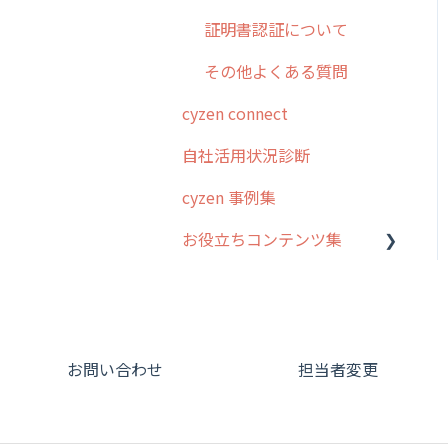
証明書認証について
その他よくある質問
cyzen connect
自社活用状況診断
cyzen 事例集
お役立ちコンテンツ集
動画集：システム管理者向
け
動画集：ユーザー向け
お問い合わせ
担当者変更
動画集：共通
サポートセミナーアーカイ