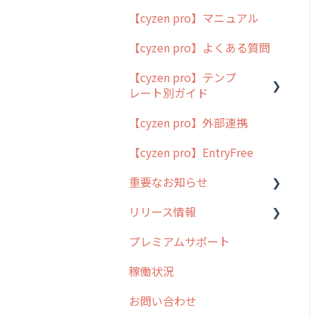
【cyzen pro】マニュアル
cyzen pro とは？
【cyzen pro】よくある質問
簡易マニュアル
【cyzen pro】テンプ
cyzen proの位置情報取得
レート別ガイド
について
【cyzen pro】外部連携
用語集
ポスティング
【cyzen pro】EntryFree
よくある質問
ラウンダー
重要なお知らせ
メンテナンス
リリース情報
外廻り営業
過去の重要なお知らせ
プレミアムサポート
清掃
障害情報
リリース
稼働状況
不動産
2026年のリリース情報
お問い合わせ
2025年のリリース情報