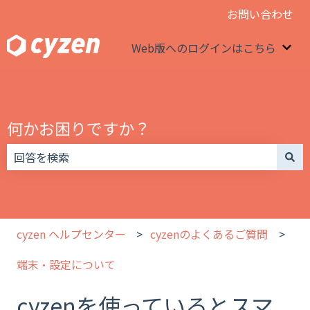
お問い合わせ
Web版へのログインはこちら
We
何かお困りですか？
検索フィールドが空なので、候補はありません。
cyzen ヘルプセンター
cyzenのよくあるご質問
端末・設定について
cyzenを使っているとスマ