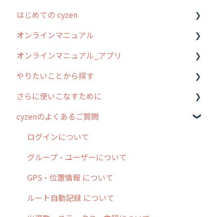
はじめての cyzen
過去のリリース
オンラインマニュアル
2019年までのリリース情報
0. はじめてのcyzenの使い方
オンラインマニュアル_アプリ
お客様の声を実現しました
1. cyzenについて知ろう
管理サイトの使い始め
やりたいことから探す
2. 主要機能の概要
ユーザー・グループ管理
アプリの使い始め
さらに使いこなすために
3. cyzenの位置情報取得について
行動管理
ホーム画面
行動管理
cyzenのよくあるご質問
4. cyzen利用前の準備：システム管理者編
予定管理
スポット
勤怠管理
はじめに
5. 基本的な使い方：システム管理者編
スポット
報告閲覧
予定管理
スポット・ステータス関連オプション
ログインについて
6. 基本的な使い方：ユーザー編
ステータス・主観
予定
スポット
交通費自動計算
グループ・ユーザーについて
7. 初心者向けよくある質問集
報告書・行動種別
日報
ステータス・主観
安全走行支援
GPS・位置情報 について
8. 用語集
勤怠管理
履歴
報告書・行動種別
写真管理・高画質化
ルート自動記録 について