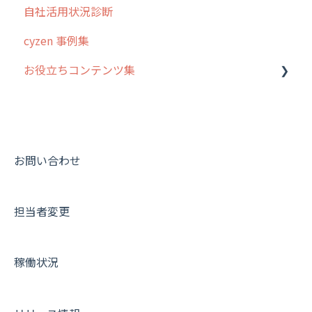
自社活用状況診断
cyzen 事例集
お役立ちコンテンツ集
動画集：システム管理者向け
動画集：ユーザー向け
動画集：共通
お問い合わせ
サポートセミナーアーカイブ
担当者変更
稼働状況