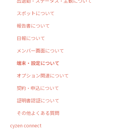
9. もっと便利に利用するための設定
活動通知
メンバー
ユーザー・グループ管理
ダッシュボード（BI）・パフォーマンス
出退勤・ステータス・主観について
10.ユーザー向けおすすめの使い方
パフォーマンス
メッセージ
メッセージ機能
連携オプション
スポットについて
【業界業種別】cyzen設定方法
帳票出力
パフォーマンス
活動通知
その他オプション
報告書について
メッセージ・ファイル添付
外部リンク
内線電話
IP接続制限・端末認証設定
日報について
商品
お知らせ
商品
契約・その他
メンバー画面について
各種設定・その他
設定
各種設定・ログイン
端末・設定について
オプション関連について
契約・申込について
証明書認証について
その他よくある質問
cyzen connect