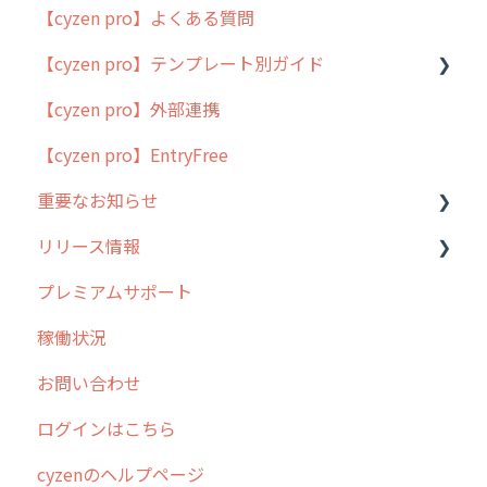
【cyzen pro】よくある質問
簡易マニュアル
【cyzen pro】テンプレート別ガイド
cyzen proの位置情報取得について
【cyzen pro】外部連携
用語集
ポスティング
【cyzen pro】EntryFree
よくある質問
ラウンダー
重要なお知らせ
メンテナンス
リリース情報
外廻り営業
過去の重要なお知らせ
プレミアムサポート
清掃
障害情報
リリース
稼働状況
不動産
2026年のリリース情報
お問い合わせ
2025年のリリース情報
ログインはこちら
2024年のリリース情報
cyzenのヘルプページ
2023年のリリース情報