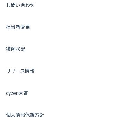
【業界業種別】cyzen設定方法
帳票出力
パフォーマンス
活動通知
その他オプション
報告書について
動画集：共通
お問い合わせ
メッセージ・ファイル添付
外部リンク
内線電話
IP接続制限・端末認証設定
日報について
サポートセミナーアーカイブ
担当者変更
商品
お知らせ
商品
契約・その他
メンバー画面について
各種設定・その他
設定
各種設定・ログイン
端末・設定について
稼働状況
オプション関連について
契約・申込について
リリース情報
証明書認証について
その他よくある質問
cyzen大賞
個人情報保護方針