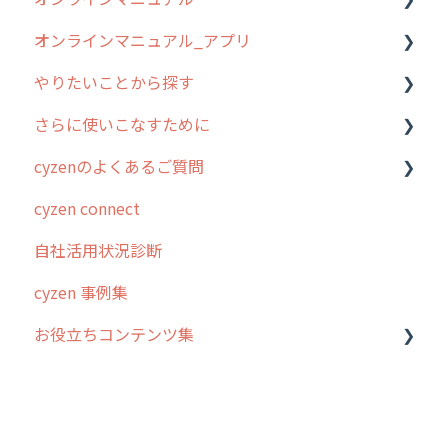
オンラインマニュアル_アプリ
お客様の声を実現しました
1. cyzenについて知ろう
管理サイトの使い始め
やりたいことから探す
2. 主要機能の概要
ユーザー・グループ管理
アプリの使い始め
さらに使いこなすために
3. cyzenの位置情報取得について
行動管理
ホーム画面
行動管理
cyzenのよくあるご質問
4. cyzen利用前の準備：システム管理者編
予定管理
スポット
勤怠管理
はじめに
cyzen connect
5. 基本的な使い方：システム管理者編
スポット
報告閲覧
予定管理
スポット・ステータス関連オプション
ログインについて
自社活用状況診断
6. 基本的な使い方：ユーザー編
ステータス・主観
予定
スポット
交通費自動計算
グループ・ユーザーについて
cyzen 事例集
7. 初心者向けよくある質問集
報告書・行動種別
日報
ステータス・主観
安全走行支援
GPS・位置情報 について
お役立ちコンテンツ集
8. 用語集
勤怠管理
履歴
報告書・行動種別
写真管理・高画質化
ルート自動記録 について
9. もっと便利に利用するための設定
活動通知
メンバー
ユーザー・グループ管理
ダッシュボード（BI）・パフォーマンス
出退勤・ステータス・主観について
動画集：システム管理者向け
10.ユーザー向けおすすめの使い方
パフォーマンス
メッセージ
メッセージ機能
連携オプション
スポットについて
動画集：ユーザー向け