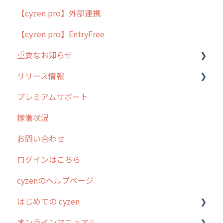
【cyzen pro】外部連携
ポスティング
【cyzen pro】EntryFree
ラウンダー
重要なお知らせ
メンテナンス
リリース情報
外廻り営業
過去の重要なお知らせ
プレミアムサポート
清掃
障害情報
リリース
稼働状況
不動産
2026年のリリース情報
お問い合わせ
2025年のリリース情報
ログインはこちら
2024年のリリース情報
cyzenのヘルプページ
2023年のリリース情報
はじめての cyzen
過去のリリース
オンラインマニュアル
2019年までのリリース情報
0. はじめてのcyzenの使い方