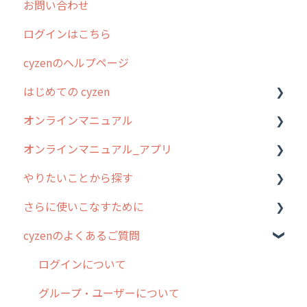
お問い合わせ
2025年のリリース情報
ログインはこちら
2024年のリリース情報
cyzenのヘルプページ
2023年のリリース情報
はじめての cyzen
過去のリリース
オンラインマニュアル
2019年までのリリース情報
0. はじめてのcyzenの使い方
オンラインマニュアル_アプリ
お客様の声を実現しました
1. cyzenについて知ろう
管理サイトの使い始め
やりたいことから探す
2. 主要機能の概要
ユーザー・グループ管理
アプリの使い始め
さらに使いこなすために
3. cyzenの位置情報取得について
行動管理
ホーム画面
行動管理
cyzenのよくあるご質問
4. cyzen利用前の準備：システム管理者編
予定管理
スポット
勤怠管理
はじめに
5. 基本的な使い方：システム管理者編
スポット
報告閲覧
予定管理
スポット・ステータス関連オプション
ログインについて
6. 基本的な使い方：ユーザー編
ステータス・主観
予定
スポット
交通費自動計算
グループ・ユーザーについて