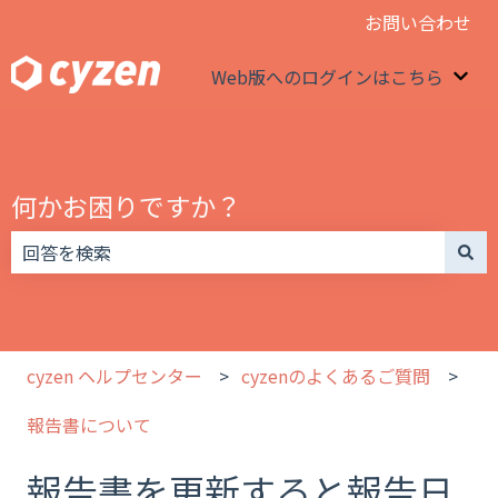
お問い合わせ
Web版へのログインはこちら
We
何かお困りですか？
検索フィールドが空なので、候補はありません。
cyzen ヘルプセンター
cyzenのよくあるご質問
報告書について
報告書を更新すると報告日