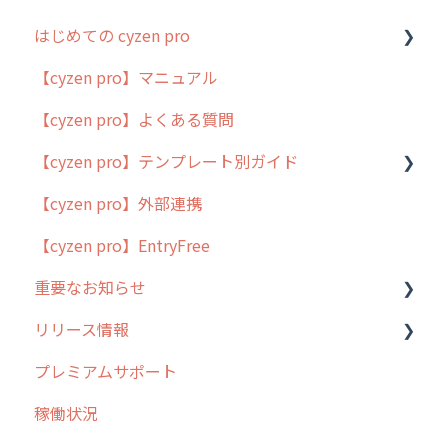
はじめての cyzen pro
【cyzen pro】マニュアル
cyzen pro とは？
【cyzen pro】よくある質問
簡易マニュアル
【cyzen pro】テンプレート別ガイド
cyzen proの位置情報取得について
【cyzen pro】外部連携
用語集
ポスティング
【cyzen pro】EntryFree
よくある質問
ラウンダー
重要なお知らせ
メンテナンス
リリース情報
外廻り営業
過去の重要なお知らせ
プレミアムサポート
清掃
障害情報
リリース
稼働状況
不動産
2026年のリリース情報