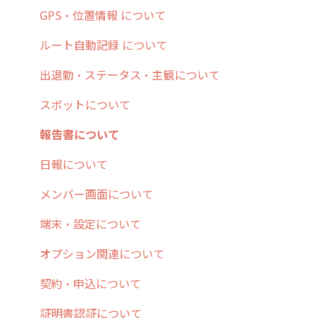
7. 初心者向けよくある質問集
報告書・行動種別
日報
ステータス・主観
安全走行支援
GPS・位置情報 について
8. 用語集
勤怠管理
履歴
報告書・行動種別
写真管理・高画質化
ルート自動記録 について
9. もっと便利に利用するための設定
活動通知
メンバー
ユーザー・グループ管理
ダッシュボード（BI）・パフォーマンス
出退勤・ステータス・主観について
10.ユーザー向けおすすめの使い方
パフォーマンス
メッセージ
メッセージ機能
連携オプション
スポットについて
【業界業種別】cyzen設定方法
帳票出力
パフォーマンス
活動通知
その他オプション
報告書について
メッセージ・ファイル添付
外部リンク
内線電話
IP接続制限・端末認証設定
日報について
商品
お知らせ
商品
契約・その他
メンバー画面について
各種設定・その他
設定
各種設定・ログイン
端末・設定について
オプション関連について
契約・申込について
証明書認証について