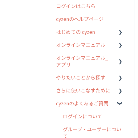
ログインはこちら
2024年のリリース情報
cyzenのヘルプページ
2023年のリリース情報
はじめての cyzen
過去のリリース
オンラインマニュアル
2019年までのリリース情
0. はじめてのcyzenの使い
報
方
オンラインマニュアル_
管理サイトの使い始め
アプリ
お客様の声を実現しました
1. cyzenについて知ろう
ユーザー・グループ管理
やりたいことから探す
2. 主要機能の概要
アプリの使い始め
行動管理
さらに使いこなすために
3. cyzenの位置情報取得に
ホーム画面
行動管理
予定管理
ついて
cyzenのよくあるご質問
スポット
勤怠管理
はじめに
スポット
4. cyzen利用前の準備：シ
報告閲覧
予定管理
スポット・ステータス関連
ログインについて
ステム管理者編
ステータス・主観
オプション
予定
スポット
グループ・ユーザーについ
5. 基本的な使い方：シス
報告書・行動種別
交通費自動計算
て
テム管理者編