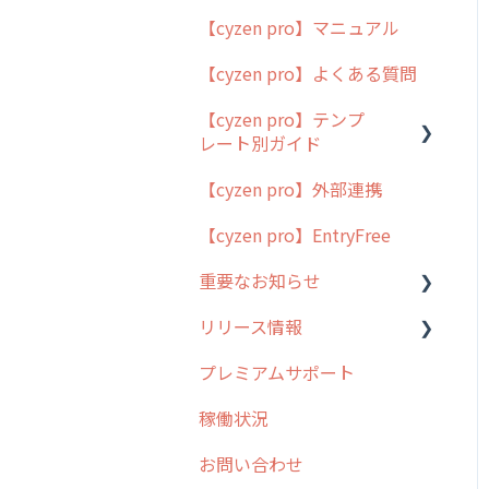
【cyzen pro】マニュアル
cyzen pro とは？
【cyzen pro】よくある質問
簡易マニュアル
【cyzen pro】テンプ
cyzen proの位置情報取得
レート別ガイド
について
【cyzen pro】外部連携
用語集
ポスティング
【cyzen pro】EntryFree
よくある質問
ラウンダー
重要なお知らせ
メンテナンス
リリース情報
外廻り営業
過去の重要なお知らせ
プレミアムサポート
清掃
障害情報
リリース
稼働状況
不動産
2026年のリリース情報
お問い合わせ
2025年のリリース情報