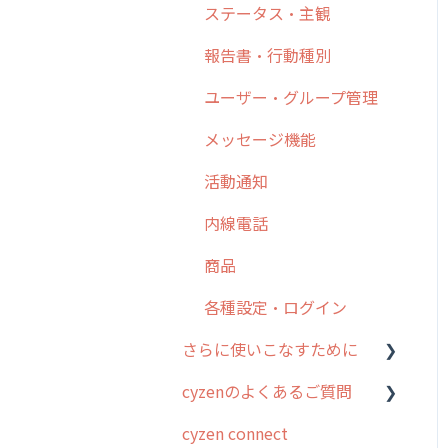
日報
ステータス・主観
勤怠管理
6. 基本的な使い方：ユー
履歴
報告書・行動種別
ザー編
活動通知
メンバー
ユーザー・グループ管理
7. 初心者向けよくある質
パフォーマンス
問集
メッセージ
メッセージ機能
帳票出力
8. 用語集
パフォーマンス
活動通知
メッセージ・ファイル添付
9. もっと便利に利用する
外部リンク
内線電話
ための設定
商品
お知らせ
商品
10.ユーザー向けおすすめ
各種設定・その他
の使い方
設定
各種設定・ログイン
【業界業種別】cyzen設定
さらに使いこなすために
方法
cyzenのよくあるご質問
はじめに
cyzen connect
スポット・ステータス関連
ログインについて