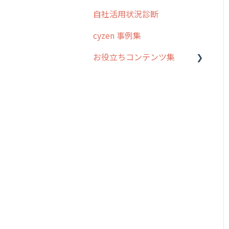
オプション
自社活用状況診断
グループ・ユーザーについ
交通費自動計算
て
cyzen 事例集
安全走行支援
GPS・位置情報 について
お役立ちコンテンツ集
写真管理・高画質化
ルート自動記録 について
動画集：システム管理者向
ダッシュボード（BI）・パ
出退勤・ステータス・主観
け
フォーマンス
について
動画集：ユーザー向け
連携オプション
スポットについて
動画集：共通
その他オプション
報告書について
サポートセミナーアーカイ
IP接続制限・端末認証設定
日報について
ブ
契約・その他
メンバー画面について
端末・設定について