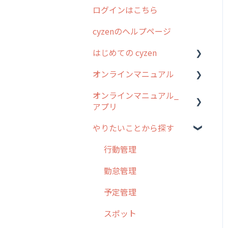
ログインはこちら
2024年のリリース情報
cyzenのヘルプページ
2023年のリリース情報
はじめての cyzen
過去のリリース
オンラインマニュアル
2019年までのリリース情
0. はじめてのcyzenの使い
報
方
オンラインマニュアル_
管理サイトの使い始め
アプリ
お客様の声を実現しました
1. cyzenについて知ろう
ユーザー・グループ管理
やりたいことから探す
2. 主要機能の概要
アプリの使い始め
行動管理
3. cyzenの位置情報取得に
ホーム画面
行動管理
予定管理
ついて
スポット
勤怠管理
スポット
4. cyzen利用前の準備：シ
報告閲覧
予定管理
ステム管理者編
ステータス・主観
予定
スポット
5. 基本的な使い方：シス
報告書・行動種別
テム管理者編