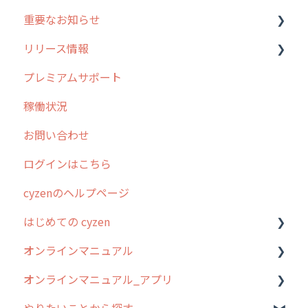
重要なお知らせ
メンテナンス
リリース情報
外廻り営業
過去の重要なお知らせ
プレミアムサポート
清掃
障害情報
リリース
稼働状況
不動産
2026年のリリース情報
お問い合わせ
2025年のリリース情報
ログインはこちら
2024年のリリース情報
cyzenのヘルプページ
2023年のリリース情報
はじめての cyzen
過去のリリース
オンラインマニュアル
2019年までのリリース情報
0. はじめてのcyzenの使い方
オンラインマニュアル_アプリ
お客様の声を実現しました
1. cyzenについて知ろう
管理サイトの使い始め