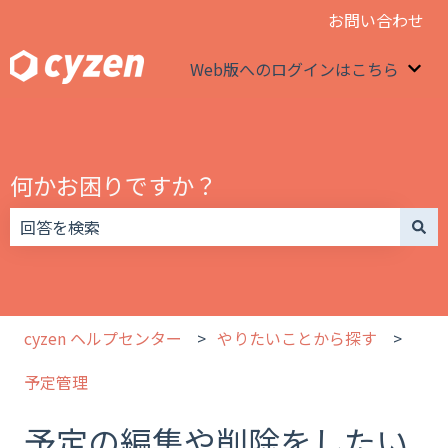
お問い合わせ
Web版へのログインはこちら
We
何かお困りですか？
検索フィールドが空なので、候補はありません。
cyzen ヘルプセンター
やりたいことから探す
予定管理
予定の編集や削除をしたい