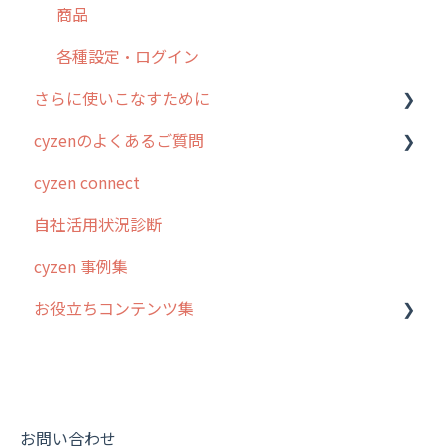
商品
お知らせ
商品
各種設定・その他
設定
各種設定・ログイン
さらに使いこなすために
cyzenのよくあるご質問
はじめに
cyzen connect
スポット・ステータス関連オプション
ログインについて
自社活用状況診断
交通費自動計算
グループ・ユーザーについて
cyzen 事例集
安全走行支援
GPS・位置情報 について
お役立ちコンテンツ集
写真管理・高画質化
ルート自動記録 について
ダッシュボード（BI）・パフォーマンス
出退勤・ステータス・主観について
動画集：システム管理者向け
連携オプション
スポットについて
動画集：ユーザー向け
その他オプション
報告書について
動画集：共通
お問い合わせ