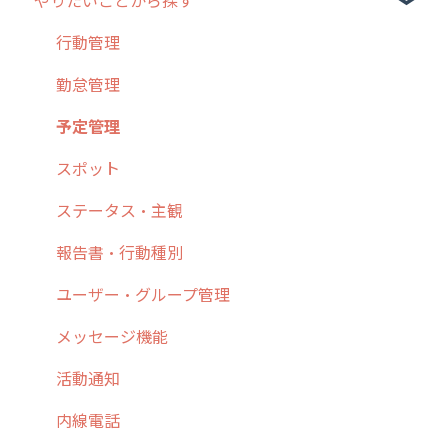
やりたいことから探す
2. 主要機能の概要
ユーザー・グループ管理
アプリの使い始め
3. cyzenの位置情報取得について
行動管理
ホーム画面
行動管理
4. cyzen利用前の準備：システム管理者編
予定管理
スポット
勤怠管理
5. 基本的な使い方：システム管理者編
スポット
報告閲覧
予定管理
6. 基本的な使い方：ユーザー編
ステータス・主観
予定
スポット
7. 初心者向けよくある質問集
報告書・行動種別
日報
ステータス・主観
8. 用語集
勤怠管理
履歴
報告書・行動種別
9. もっと便利に利用するための設定
活動通知
メンバー
ユーザー・グループ管理
10.ユーザー向けおすすめの使い方
パフォーマンス
メッセージ
メッセージ機能
【業界業種別】cyzen設定方法
帳票出力
パフォーマンス
活動通知
メッセージ・ファイル添付
外部リンク
内線電話