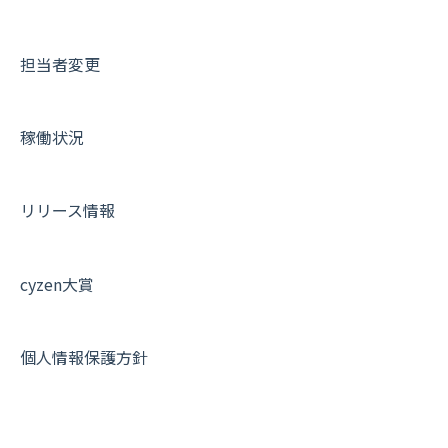
IP接続制限・端末認証設定
日報について
サポートセミナーアーカイブ
担当者変更
契約・その他
メンバー画面について
端末・設定について
稼働状況
オプション関連について
契約・申込について
リリース情報
証明書認証について
その他よくある質問
cyzen大賞
個人情報保護方針