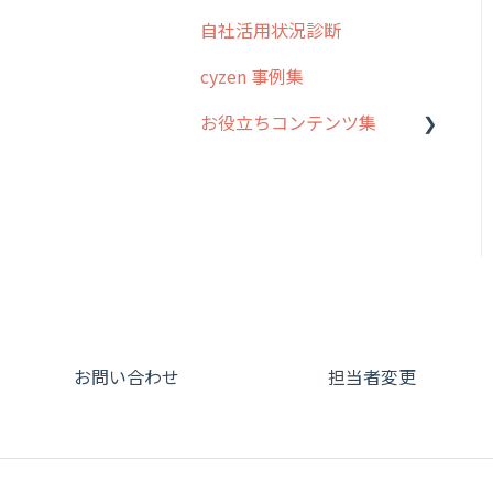
オプション
自社活用状況診断
グループ・ユーザーについ
交通費自動計算
て
cyzen 事例集
安全走行支援
GPS・位置情報 について
お役立ちコンテンツ集
写真管理・高画質化
ルート自動記録 について
動画集：システム管理者向
ダッシュボード（BI）・パ
出退勤・ステータス・主観
け
フォーマンス
について
動画集：ユーザー向け
連携オプション
スポットについて
動画集：共通
その他オプション
報告書について
サポートセミナーアーカイ
IP接続制限・端末認証設定
日報について
ブ
お問い合わせ
担当者変更
契約・その他
メンバー画面について
端末・設定について