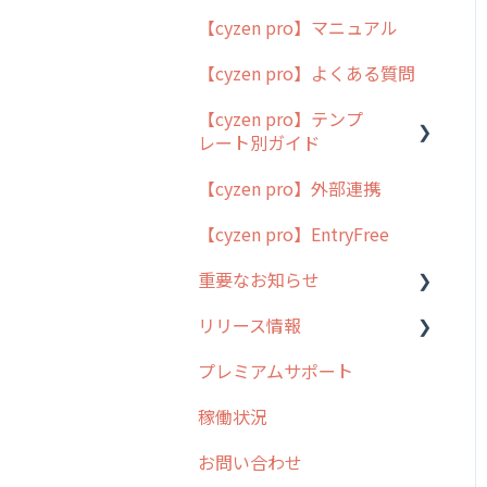
【cyzen pro】マニュアル
cyzen pro とは？
【cyzen pro】よくある質問
簡易マニュアル
【cyzen pro】テンプ
cyzen proの位置情報取得
レート別ガイド
について
【cyzen pro】外部連携
用語集
ポスティング
【cyzen pro】EntryFree
よくある質問
ラウンダー
重要なお知らせ
メンテナンス
リリース情報
外廻り営業
過去の重要なお知らせ
プレミアムサポート
清掃
障害情報
リリース
稼働状況
不動産
2026年のリリース情報
お問い合わせ
2025年のリリース情報