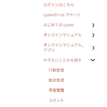
ログインはこちら
2024年のリリース情報
cyzenのヘルプページ
2023年のリリース情報
はじめての cyzen
過去のリリース
オンラインマニュアル
2019年までのリリース情
0. はじめてのcyzenの使い
報
方
オンラインマニュアル_
管理サイトの使い始め
アプリ
お客様の声を実現しました
1. cyzenについて知ろう
ユーザー・グループ管理
やりたいことから探す
2. 主要機能の概要
アプリの使い始め
行動管理
3. cyzenの位置情報取得に
ホーム画面
行動管理
予定管理
ついて
スポット
勤怠管理
スポット
4. cyzen利用前の準備：シ
報告閲覧
予定管理
ステム管理者編
ステータス・主観
予定
スポット
5. 基本的な使い方：シス
報告書・行動種別
テム管理者編