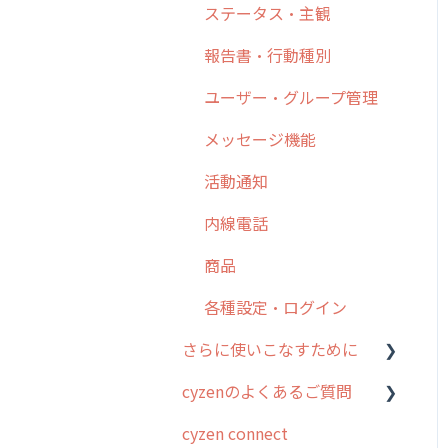
日報
ステータス・主観
勤怠管理
6. 基本的な使い方：ユー
履歴
報告書・行動種別
ザー編
活動通知
メンバー
ユーザー・グループ管理
7. 初心者向けよくある質
パフォーマンス
問集
メッセージ
メッセージ機能
帳票出力
8. 用語集
パフォーマンス
活動通知
メッセージ・ファイル添付
9. もっと便利に利用する
外部リンク
内線電話
ための設定
商品
お知らせ
商品
10.ユーザー向けおすすめ
各種設定・その他
の使い方
設定
各種設定・ログイン
【業界業種別】cyzen設定
さらに使いこなすために
方法
cyzenのよくあるご質問
はじめに
cyzen connect
スポット・ステータス関連
ログインについて