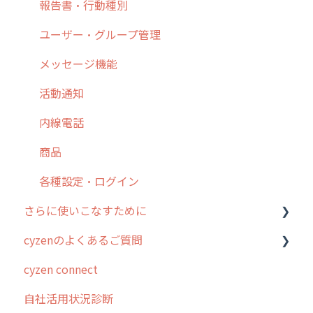
8. 用語集
勤怠管理
履歴
報告書・行動種別
9. もっと便利に利用するための設定
活動通知
メンバー
ユーザー・グループ管理
10.ユーザー向けおすすめの使い方
パフォーマンス
メッセージ
メッセージ機能
【業界業種別】cyzen設定方法
帳票出力
パフォーマンス
活動通知
メッセージ・ファイル添付
外部リンク
内線電話
商品
お知らせ
商品
各種設定・その他
設定
各種設定・ログイン
さらに使いこなすために
cyzenのよくあるご質問
はじめに
cyzen connect
スポット・ステータス関連オプション
ログインについて
自社活用状況診断
交通費自動計算
グループ・ユーザーについて