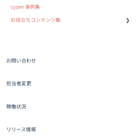
cyzen 事例集
安全走行支援
GPS・位置情報 について
お役立ちコンテンツ集
写真管理・高画質化
ルート自動記録 について
ダッシュボード（BI）・パフォーマンス
出退勤・ステータス・主観について
動画集：システム管理者向け
連携オプション
スポットについて
動画集：ユーザー向け
その他オプション
報告書について
動画集：共通
お問い合わせ
IP接続制限・端末認証設定
日報について
サポートセミナーアーカイブ
担当者変更
契約・その他
メンバー画面について
端末・設定について
稼働状況
オプション関連について
契約・申込について
リリース情報
証明書認証について