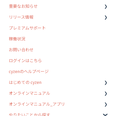
重要なお知らせ
メンテナンス
リリース情報
外廻り営業
過去の重要なお知らせ
プレミアムサポート
清掃
障害情報
リリース
稼働状況
不動産
2026年のリリース情報
お問い合わせ
2025年のリリース情報
ログインはこちら
2024年のリリース情報
cyzenのヘルプページ
2023年のリリース情報
はじめての cyzen
過去のリリース
オンラインマニュアル
2019年までのリリース情報
0. はじめてのcyzenの使い方
オンラインマニュアル_アプリ
お客様の声を実現しました
1. cyzenについて知ろう
管理サイトの使い始め
やりたいことから探す
2. 主要機能の概要
ユーザー・グループ管理
アプリの使い始め