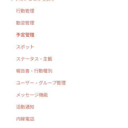
3. cyzenの位置情報取得について
行動管理
ホーム画面
行動管理
4. cyzen利用前の準備：システム管理者編
予定管理
スポット
勤怠管理
5. 基本的な使い方：システム管理者編
スポット
報告閲覧
予定管理
6. 基本的な使い方：ユーザー編
ステータス・主観
予定
スポット
7. 初心者向けよくある質問集
報告書・行動種別
日報
ステータス・主観
8. 用語集
勤怠管理
履歴
報告書・行動種別
9. もっと便利に利用するための設定
活動通知
メンバー
ユーザー・グループ管理
10.ユーザー向けおすすめの使い方
パフォーマンス
メッセージ
メッセージ機能
【業界業種別】cyzen設定方法
帳票出力
パフォーマンス
活動通知
メッセージ・ファイル添付
外部リンク
内線電話