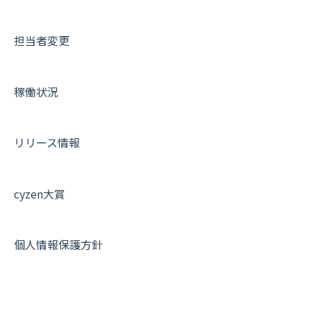
IP接続制限・端末認証設定
日報について
サポートセミナーアーカイブ
担当者変更
契約・その他
メンバー画面について
端末・設定について
稼働状況
オプション関連について
契約・申込について
リリース情報
証明書認証について
その他よくある質問
cyzen大賞
個人情報保護方針