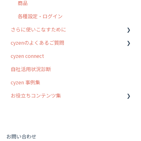
商品
お知らせ
商品
各種設定・その他
設定
各種設定・ログイン
さらに使いこなすために
cyzenのよくあるご質問
はじめに
cyzen connect
スポット・ステータス関連オプション
ログインについて
自社活用状況診断
交通費自動計算
グループ・ユーザーについて
cyzen 事例集
安全走行支援
GPS・位置情報 について
お役立ちコンテンツ集
写真管理・高画質化
ルート自動記録 について
ダッシュボード（BI）・パフォーマンス
出退勤・ステータス・主観について
動画集：システム管理者向け
連携オプション
スポットについて
動画集：ユーザー向け
その他オプション
報告書について
動画集：共通
お問い合わせ