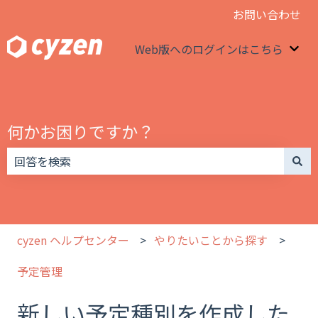
お問い合わせ
Web版へのログインはこちら
We
何かお困りですか？
検索フィールドが空なので、候補はありません。
cyzen ヘルプセンター
やりたいことから探す
予定管理
新しい予定種別を作成した