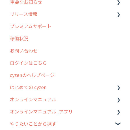
重要なお知らせ
メンテナンス
リリース情報
外廻り営業
過去の重要なお知らせ
プレミアムサポート
清掃
障害情報
リリース
稼働状況
不動産
2026年のリリース情報
お問い合わせ
2025年のリリース情報
ログインはこちら
2024年のリリース情報
cyzenのヘルプページ
2023年のリリース情報
はじめての cyzen
過去のリリース
オンラインマニュアル
2019年までのリリース情報
0. はじめてのcyzenの使い方
オンラインマニュアル_アプリ
お客様の声を実現しました
1. cyzenについて知ろう
管理サイトの使い始め
やりたいことから探す
2. 主要機能の概要
ユーザー・グループ管理
アプリの使い始め