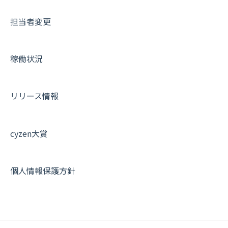
IP接続制限・端末認証設定
日報について
サポートセミナーアーカイブ
担当者変更
契約・その他
メンバー画面について
端末・設定について
稼働状況
オプション関連について
契約・申込について
リリース情報
証明書認証について
その他よくある質問
cyzen大賞
個人情報保護方針