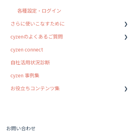
各種設定・その他
設定
各種設定・ログイン
さらに使いこなすために
cyzenのよくあるご質問
はじめに
cyzen connect
スポット・ステータス関連オプション
ログインについて
自社活用状況診断
交通費自動計算
グループ・ユーザーについて
cyzen 事例集
安全走行支援
GPS・位置情報 について
お役立ちコンテンツ集
写真管理・高画質化
ルート自動記録 について
ダッシュボード（BI）・パフォーマンス
出退勤・ステータス・主観について
動画集：システム管理者向け
連携オプション
スポットについて
動画集：ユーザー向け
その他オプション
報告書について
動画集：共通
お問い合わせ