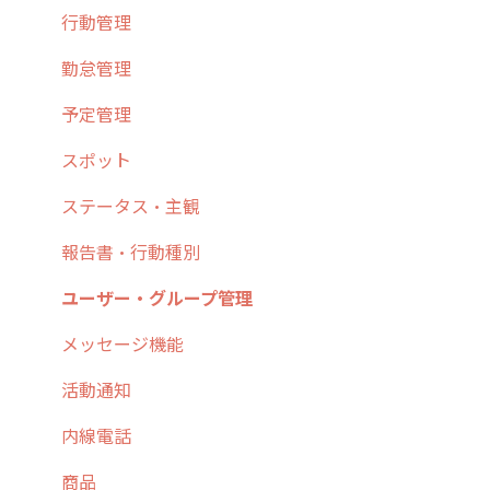
3. cyzenの位置情報取得について
行動管理
ホーム画面
行動管理
4. cyzen利用前の準備：システム管理者編
予定管理
スポット
勤怠管理
5. 基本的な使い方：システム管理者編
スポット
報告閲覧
予定管理
6. 基本的な使い方：ユーザー編
ステータス・主観
予定
スポット
7. 初心者向けよくある質問集
報告書・行動種別
日報
ステータス・主観
8. 用語集
勤怠管理
履歴
報告書・行動種別
9. もっと便利に利用するための設定
活動通知
メンバー
ユーザー・グループ管理
10.ユーザー向けおすすめの使い方
パフォーマンス
メッセージ
メッセージ機能
【業界業種別】cyzen設定方法
帳票出力
パフォーマンス
活動通知
メッセージ・ファイル添付
外部リンク
内線電話
商品
お知らせ
商品