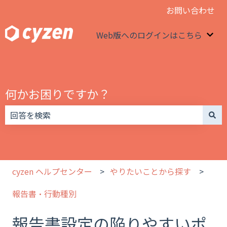
お問い合わせ
Web版へのログインはこちら
We
何かお困りですか？
検索フィールドが空なので、候補はありません。
cyzen ヘルプセンター
やりたいことから探す
報告書・行動種別
報告書設定の陥りやすいポ