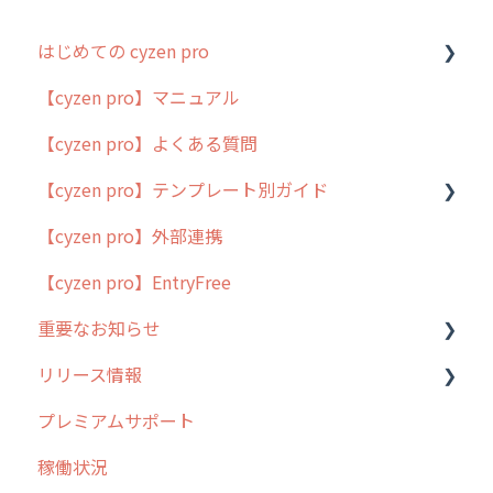
はじめての cyzen pro
【cyzen pro】マニュアル
cyzen pro とは？
【cyzen pro】よくある質問
簡易マニュアル
【cyzen pro】テンプレート別ガイド
cyzen proの位置情報取得について
【cyzen pro】外部連携
用語集
ポスティング
【cyzen pro】EntryFree
よくある質問
ラウンダー
重要なお知らせ
メンテナンス
リリース情報
外廻り営業
過去の重要なお知らせ
プレミアムサポート
清掃
障害情報
リリース
稼働状況
不動産
2026年のリリース情報