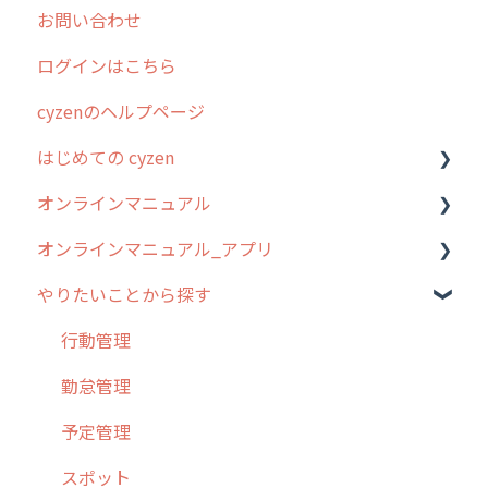
お問い合わせ
2025年のリリース情報
ログインはこちら
2024年のリリース情報
cyzenのヘルプページ
2023年のリリース情報
はじめての cyzen
過去のリリース
オンラインマニュアル
2019年までのリリース情報
0. はじめてのcyzenの使い方
オンラインマニュアル_アプリ
お客様の声を実現しました
1. cyzenについて知ろう
管理サイトの使い始め
やりたいことから探す
2. 主要機能の概要
ユーザー・グループ管理
アプリの使い始め
3. cyzenの位置情報取得について
行動管理
ホーム画面
行動管理
4. cyzen利用前の準備：システム管理者編
予定管理
スポット
勤怠管理
5. 基本的な使い方：システム管理者編
スポット
報告閲覧
予定管理
6. 基本的な使い方：ユーザー編
ステータス・主観
予定
スポット