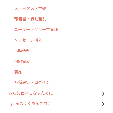
7. 初心者向けよくある質問集
報告書・行動種別
日報
ステータス・主観
8. 用語集
勤怠管理
履歴
報告書・行動種別
9. もっと便利に利用するための設定
活動通知
メンバー
ユーザー・グループ管理
10.ユーザー向けおすすめの使い方
パフォーマンス
メッセージ
メッセージ機能
【業界業種別】cyzen設定方法
帳票出力
パフォーマンス
活動通知
メッセージ・ファイル添付
外部リンク
内線電話
商品
お知らせ
商品
各種設定・その他
設定
各種設定・ログイン
さらに使いこなすために
cyzenのよくあるご質問
はじめに