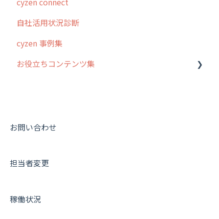
cyzen connect
スポット・ステータス関連オプション
ログインについて
自社活用状況診断
交通費自動計算
グループ・ユーザーについて
cyzen 事例集
安全走行支援
GPS・位置情報 について
お役立ちコンテンツ集
写真管理・高画質化
ルート自動記録 について
ダッシュボード（BI）・パフォーマンス
出退勤・ステータス・主観について
動画集：システム管理者向け
連携オプション
スポットについて
動画集：ユーザー向け
その他オプション
報告書について
動画集：共通
お問い合わせ
IP接続制限・端末認証設定
日報について
サポートセミナーアーカイブ
担当者変更
契約・その他
メンバー画面について
端末・設定について
稼働状況
オプション関連について