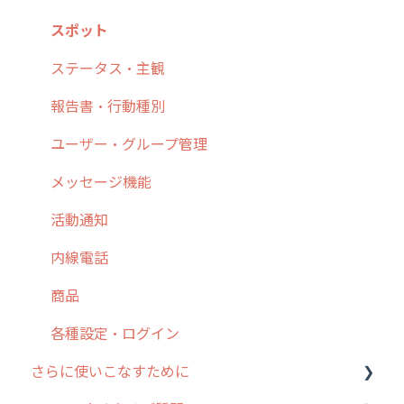
6. 基本的な使い方：ユーザー編
ステータス・主観
予定
スポット
7. 初心者向けよくある質問集
報告書・行動種別
日報
ステータス・主観
8. 用語集
勤怠管理
履歴
報告書・行動種別
9. もっと便利に利用するための設定
活動通知
メンバー
ユーザー・グループ管理
10.ユーザー向けおすすめの使い方
パフォーマンス
メッセージ
メッセージ機能
【業界業種別】cyzen設定方法
帳票出力
パフォーマンス
活動通知
メッセージ・ファイル添付
外部リンク
内線電話
商品
お知らせ
商品
各種設定・その他
設定
各種設定・ログイン
さらに使いこなすために