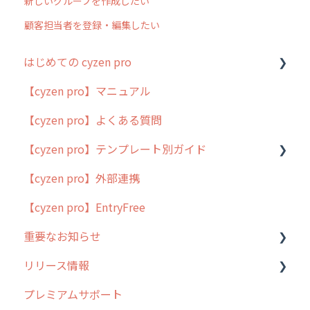
新しいグループを作成したい
顧客担当者を登録・編集したい
はじめての cyzen pro
【cyzen pro】マニュアル
cyzen pro とは？
【cyzen pro】よくある質問
簡易マニュアル
【cyzen pro】テンプレート別ガイド
cyzen proの位置情報取得について
【cyzen pro】外部連携
用語集
ポスティング
【cyzen pro】EntryFree
よくある質問
ラウンダー
重要なお知らせ
メンテナンス
リリース情報
外廻り営業
過去の重要なお知らせ
プレミアムサポート
清掃
障害情報
リリース