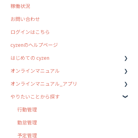
稼働状況
不動産
2026年のリリース情報
お問い合わせ
2025年のリリース情報
ログインはこちら
2024年のリリース情報
cyzenのヘルプページ
2023年のリリース情報
はじめての cyzen
過去のリリース
オンラインマニュアル
2019年までのリリース情報
0. はじめてのcyzenの使い方
オンラインマニュアル_アプリ
お客様の声を実現しました
1. cyzenについて知ろう
管理サイトの使い始め
やりたいことから探す
2. 主要機能の概要
ユーザー・グループ管理
アプリの使い始め
3. cyzenの位置情報取得について
行動管理
ホーム画面
行動管理
4. cyzen利用前の準備：システム管理者編
予定管理
スポット
勤怠管理
5. 基本的な使い方：システム管理者編
スポット
報告閲覧
予定管理