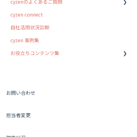
cyzenのよくあるご質問
はじめに
cyzen connect
スポット・ステータス関連オプション
ログインについて
自社活用状況診断
交通費自動計算
グループ・ユーザーについて
cyzen 事例集
安全走行支援
GPS・位置情報 について
お役立ちコンテンツ集
写真管理・高画質化
ルート自動記録 について
ダッシュボード（BI）・パフォーマンス
出退勤・ステータス・主観について
動画集：システム管理者向け
連携オプション
スポットについて
動画集：ユーザー向け
その他オプション
報告書について
動画集：共通
お問い合わせ
IP接続制限・端末認証設定
日報について
サポートセミナーアーカイブ
担当者変更
契約・その他
メンバー画面について
端末・設定について