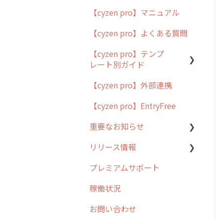
【cyzen pro】マニュアル
cyzen pro とは？
【cyzen pro】よくある質問
簡易マニュアル
【cyzen pro】テンプ
cyzen proの位置情報取得
レート別ガイド
について
【cyzen pro】外部連携
用語集
ポスティング
【cyzen pro】EntryFree
よくある質問
ラウンダー
重要なお知らせ
メンテナンス
リリース情報
外廻り営業
過去の重要なお知らせ
プレミアムサポート
清掃
障害情報
リリース
稼働状況
不動産
2026年のリリース情報
お問い合わせ
2025年のリリース情報