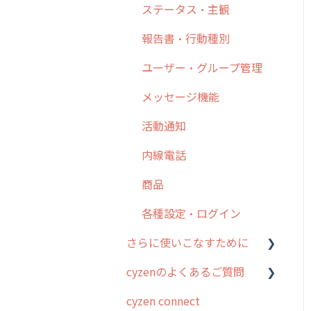
日報
ステータス・主観
勤怠管理
6. 基本的な使い方：ユー
履歴
報告書・行動種別
ザー編
活動通知
メンバー
ユーザー・グループ管理
7. 初心者向けよくある質
パフォーマンス
問集
メッセージ
メッセージ機能
帳票出力
8. 用語集
パフォーマンス
活動通知
メッセージ・ファイル添付
9. もっと便利に利用する
外部リンク
内線電話
ための設定
商品
お知らせ
商品
10.ユーザー向けおすすめ
各種設定・その他
の使い方
設定
各種設定・ログイン
【業界業種別】cyzen設定
さらに使いこなすために
方法
cyzenのよくあるご質問
はじめに
cyzen connect
スポット・ステータス関連
ログインについて