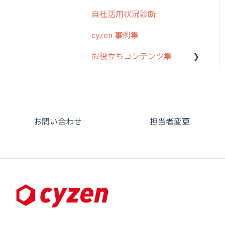
オプション
自社活用状況診断
グループ・ユーザーについ
交通費自動計算
て
cyzen 事例集
安全走行支援
GPS・位置情報 について
お役立ちコンテンツ集
写真管理・高画質化
ルート自動記録 について
動画集：システム管理者向
ダッシュボード（BI）・パ
出退勤・ステータス・主観
け
フォーマンス
について
動画集：ユーザー向け
連携オプション
スポットについて
お問い合わせ
担当者変更
動画集：共通
その他オプション
報告書について
サポートセミナーアーカイ
IP接続制限・端末認証設定
日報について
ブ
契約・その他
メンバー画面について
端末・設定について