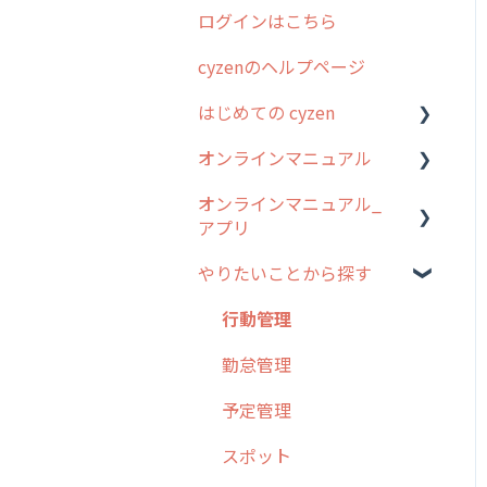
ログインはこちら
2024年のリリース情報
cyzenのヘルプページ
2023年のリリース情報
はじめての cyzen
過去のリリース
オンラインマニュアル
2019年までのリリース情
0. はじめてのcyzenの使い
報
方
オンラインマニュアル_
管理サイトの使い始め
アプリ
お客様の声を実現しました
1. cyzenについて知ろう
ユーザー・グループ管理
やりたいことから探す
2. 主要機能の概要
アプリの使い始め
行動管理
3. cyzenの位置情報取得に
ホーム画面
行動管理
予定管理
ついて
スポット
勤怠管理
スポット
4. cyzen利用前の準備：シ
報告閲覧
予定管理
ステム管理者編
ステータス・主観
予定
スポット
5. 基本的な使い方：シス
報告書・行動種別
テム管理者編