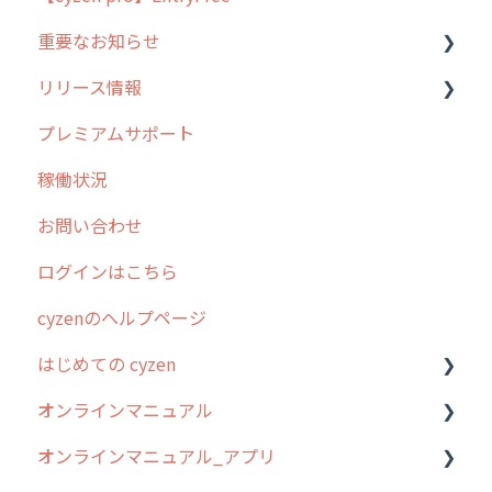
重要なお知らせ
メンテナンス
リリース情報
外廻り営業
過去の重要なお知らせ
プレミアムサポート
清掃
障害情報
リリース
稼働状況
不動産
2026年のリリース情報
お問い合わせ
2025年のリリース情報
ログインはこちら
2024年のリリース情報
cyzenのヘルプページ
2023年のリリース情報
はじめての cyzen
過去のリリース
オンラインマニュアル
2019年までのリリース情報
0. はじめてのcyzenの使い方
オンラインマニュアル_アプリ
お客様の声を実現しました
1. cyzenについて知ろう
管理サイトの使い始め