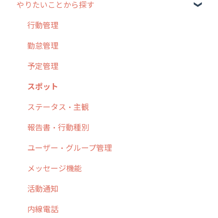
やりたいことから探す
2. 主要機能の概要
ユーザー・グループ管理
アプリの使い始め
3. cyzenの位置情報取得について
行動管理
ホーム画面
行動管理
4. cyzen利用前の準備：システム管理者編
予定管理
スポット
勤怠管理
5. 基本的な使い方：システム管理者編
スポット
報告閲覧
予定管理
6. 基本的な使い方：ユーザー編
ステータス・主観
予定
スポット
7. 初心者向けよくある質問集
報告書・行動種別
日報
ステータス・主観
8. 用語集
勤怠管理
履歴
報告書・行動種別
9. もっと便利に利用するための設定
活動通知
メンバー
ユーザー・グループ管理
10.ユーザー向けおすすめの使い方
パフォーマンス
メッセージ
メッセージ機能
【業界業種別】cyzen設定方法
帳票出力
パフォーマンス
活動通知
メッセージ・ファイル添付
外部リンク
内線電話