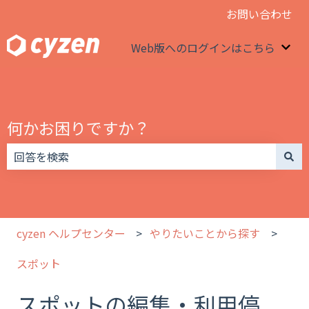
お問い合わせ
Web版へのログインはこちら
We
何かお困りですか？
検索フィールドが空なので、候補はありません。
cyzen ヘルプセンター
やりたいことから探す
スポット
スポットの編集・利用停