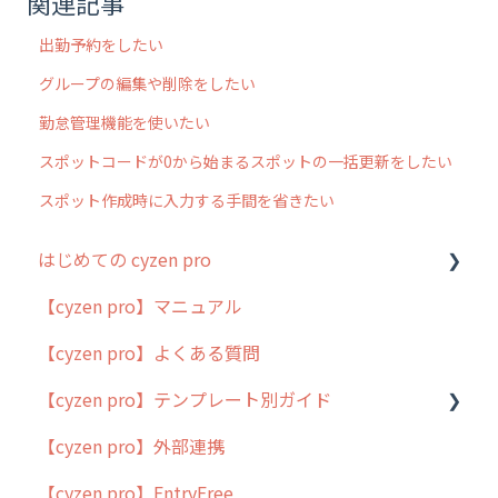
関連記事
出勤予約をしたい
グループの編集や削除をしたい
勤怠管理機能を使いたい
スポットコードが0から始まるスポットの一括更新をしたい
スポット作成時に入力する手間を省きたい
はじめての cyzen pro
【cyzen pro】マニュアル
cyzen pro とは？
【cyzen pro】よくある質問
簡易マニュアル
【cyzen pro】テンプレート別ガイド
cyzen proの位置情報取得について
【cyzen pro】外部連携
用語集
ポスティング
【cyzen pro】EntryFree
よくある質問
ラウンダー