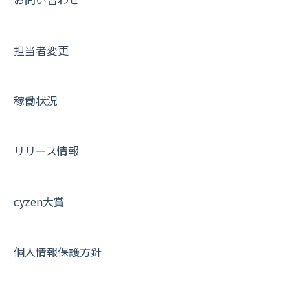
IP接続制限・端末認証設定
日報について
サポートセミナーアーカイブ
担当者変更
契約・その他
メンバー画面について
端末・設定について
稼働状況
オプション関連について
契約・申込について
リリース情報
証明書認証について
その他よくある質問
cyzen大賞
個人情報保護方針