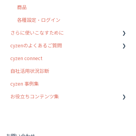
商品
お知らせ
商品
各種設定・その他
設定
各種設定・ログイン
さらに使いこなすために
cyzenのよくあるご質問
はじめに
cyzen connect
スポット・ステータス関連オプション
ログインについて
自社活用状況診断
交通費自動計算
グループ・ユーザーについて
cyzen 事例集
安全走行支援
GPS・位置情報 について
お役立ちコンテンツ集
写真管理・高画質化
ルート自動記録 について
ダッシュボード（BI）・パフォーマンス
出退勤・ステータス・主観について
動画集：システム管理者向け
連携オプション
スポットについて
動画集：ユーザー向け
その他オプション
報告書について
動画集：共通
お問い合わせ