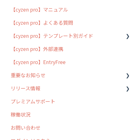
【cyzen pro】マニュアル
cyzen pro とは？
【cyzen pro】よくある質問
簡易マニュアル
【cyzen pro】テンプレート別ガイド
cyzen proの位置情報取得について
【cyzen pro】外部連携
用語集
ポスティング
【cyzen pro】EntryFree
よくある質問
ラウンダー
重要なお知らせ
メンテナンス
リリース情報
外廻り営業
過去の重要なお知らせ
プレミアムサポート
清掃
障害情報
リリース
稼働状況
不動産
2026年のリリース情報
お問い合わせ
2025年のリリース情報