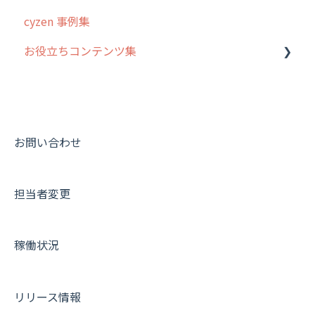
cyzen 事例集
安全走行支援
GPS・位置情報 について
お役立ちコンテンツ集
写真管理・高画質化
ルート自動記録 について
ダッシュボード（BI）・パフォーマンス
出退勤・ステータス・主観について
動画集：システム管理者向け
連携オプション
スポットについて
動画集：ユーザー向け
その他オプション
報告書について
動画集：共通
お問い合わせ
IP接続制限・端末認証設定
日報について
サポートセミナーアーカイブ
担当者変更
契約・その他
メンバー画面について
端末・設定について
稼働状況
オプション関連について
契約・申込について
リリース情報