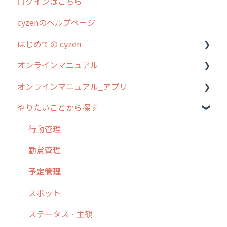
ログインはこちら
2024年のリリース情報
cyzenのヘルプページ
2023年のリリース情報
はじめての cyzen
過去のリリース
オンラインマニュアル
2019年までのリリース情報
0. はじめてのcyzenの使い方
オンラインマニュアル_アプリ
お客様の声を実現しました
1. cyzenについて知ろう
管理サイトの使い始め
やりたいことから探す
2. 主要機能の概要
ユーザー・グループ管理
アプリの使い始め
3. cyzenの位置情報取得について
行動管理
ホーム画面
行動管理
4. cyzen利用前の準備：システム管理者編
予定管理
スポット
勤怠管理
5. 基本的な使い方：システム管理者編
スポット
報告閲覧
予定管理
6. 基本的な使い方：ユーザー編
ステータス・主観
予定
スポット
7. 初心者向けよくある質問集
報告書・行動種別
日報
ステータス・主観