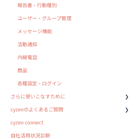
8. 用語集
勤怠管理
履歴
報告書・行動種別
9. もっと便利に利用するための設定
活動通知
メンバー
ユーザー・グループ管理
10.ユーザー向けおすすめの使い方
パフォーマンス
メッセージ
メッセージ機能
【業界業種別】cyzen設定方法
帳票出力
パフォーマンス
活動通知
メッセージ・ファイル添付
外部リンク
内線電話
商品
お知らせ
商品
各種設定・その他
設定
各種設定・ログイン
さらに使いこなすために
cyzenのよくあるご質問
はじめに
cyzen connect
スポット・ステータス関連オプション
ログインについて
自社活用状況診断
交通費自動計算
グループ・ユーザーについて