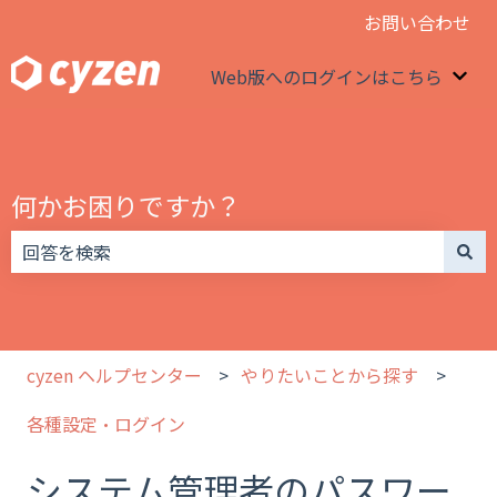
お問い合わせ
Web版へのログインはこちら
We
何かお困りですか？
検索フィールドが空なので、候補はありません。
cyzen ヘルプセンター
やりたいことから探す
各種設定・ログイン
システム管理者のパスワー