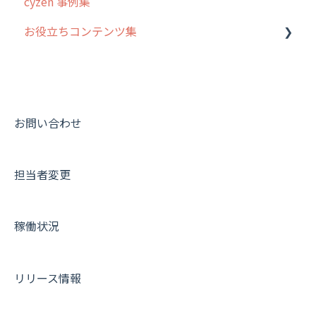
cyzen 事例集
安全走行支援
GPS・位置情報 について
お役立ちコンテンツ集
写真管理・高画質化
ルート自動記録 について
ダッシュボード（BI）・パフォーマンス
出退勤・ステータス・主観について
動画集：システム管理者向け
連携オプション
スポットについて
動画集：ユーザー向け
その他オプション
報告書について
動画集：共通
お問い合わせ
IP接続制限・端末認証設定
日報について
サポートセミナーアーカイブ
担当者変更
契約・その他
メンバー画面について
端末・設定について
稼働状況
オプション関連について
契約・申込について
リリース情報
証明書認証について