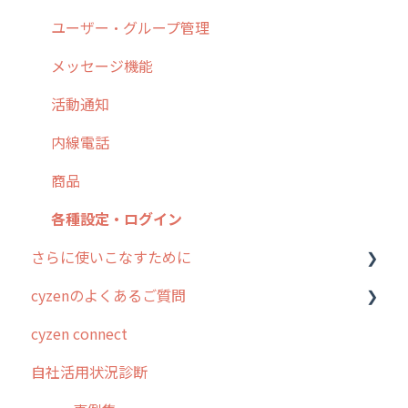
9. もっと便利に利用するための設定
活動通知
メンバー
ユーザー・グループ管理
10.ユーザー向けおすすめの使い方
パフォーマンス
メッセージ
メッセージ機能
【業界業種別】cyzen設定方法
帳票出力
パフォーマンス
活動通知
メッセージ・ファイル添付
外部リンク
内線電話
商品
お知らせ
商品
各種設定・その他
設定
各種設定・ログイン
さらに使いこなすために
cyzenのよくあるご質問
はじめに
cyzen connect
スポット・ステータス関連オプション
ログインについて
自社活用状況診断
交通費自動計算
グループ・ユーザーについて