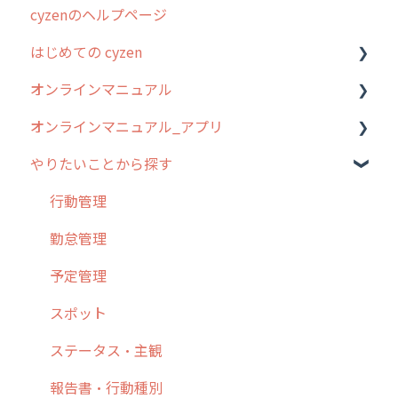
cyzenのヘルプページ
2023年のリリース情報
はじめての cyzen
過去のリリース
オンラインマニュアル
2019年までのリリース情報
0. はじめてのcyzenの使い方
オンラインマニュアル_アプリ
お客様の声を実現しました
1. cyzenについて知ろう
管理サイトの使い始め
やりたいことから探す
2. 主要機能の概要
ユーザー・グループ管理
アプリの使い始め
3. cyzenの位置情報取得について
行動管理
ホーム画面
行動管理
4. cyzen利用前の準備：システム管理者編
予定管理
スポット
勤怠管理
5. 基本的な使い方：システム管理者編
スポット
報告閲覧
予定管理
6. 基本的な使い方：ユーザー編
ステータス・主観
予定
スポット
7. 初心者向けよくある質問集
報告書・行動種別
日報
ステータス・主観
8. 用語集
勤怠管理
履歴
報告書・行動種別