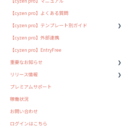
【cyzen pro】マニュアル
cyzen pro とは？
【cyzen pro】よくある質問
簡易マニュアル
【cyzen pro】テンプレート別ガイド
cyzen proの位置情報取得について
【cyzen pro】外部連携
用語集
ポスティング
【cyzen pro】EntryFree
よくある質問
ラウンダー
重要なお知らせ
メンテナンス
リリース情報
外廻り営業
過去の重要なお知らせ
プレミアムサポート
清掃
障害情報
リリース
稼働状況
不動産
2026年のリリース情報
お問い合わせ
2025年のリリース情報
ログインはこちら
2024年のリリース情報