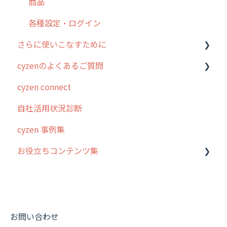
商品
お知らせ
商品
各種設定・その他
設定
各種設定・ログイン
さらに使いこなすために
cyzenのよくあるご質問
はじめに
cyzen connect
スポット・ステータス関連オプション
ログインについて
自社活用状況診断
交通費自動計算
グループ・ユーザーについて
cyzen 事例集
安全走行支援
GPS・位置情報 について
お役立ちコンテンツ集
写真管理・高画質化
ルート自動記録 について
ダッシュボード（BI）・パフォーマンス
出退勤・ステータス・主観について
動画集：システム管理者向け
連携オプション
スポットについて
動画集：ユーザー向け
その他オプション
報告書について
動画集：共通
お問い合わせ