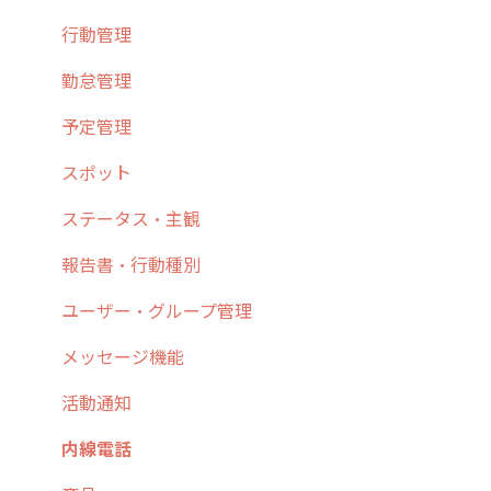
3. cyzenの位置情報取得について
行動管理
ホーム画面
行動管理
4. cyzen利用前の準備：システム管理者編
予定管理
スポット
勤怠管理
5. 基本的な使い方：システム管理者編
スポット
報告閲覧
予定管理
6. 基本的な使い方：ユーザー編
ステータス・主観
予定
スポット
7. 初心者向けよくある質問集
報告書・行動種別
日報
ステータス・主観
8. 用語集
勤怠管理
履歴
報告書・行動種別
9. もっと便利に利用するための設定
活動通知
メンバー
ユーザー・グループ管理
10.ユーザー向けおすすめの使い方
パフォーマンス
メッセージ
メッセージ機能
【業界業種別】cyzen設定方法
帳票出力
パフォーマンス
活動通知
メッセージ・ファイル添付
外部リンク
内線電話