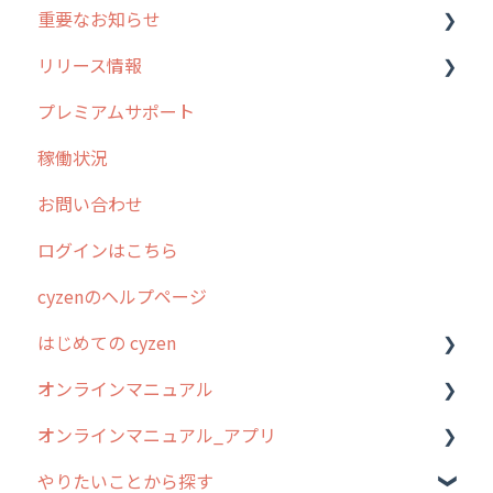
重要なお知らせ
メンテナンス
リリース情報
外廻り営業
過去の重要なお知らせ
プレミアムサポート
清掃
障害情報
リリース
稼働状況
不動産
2026年のリリース情報
お問い合わせ
2025年のリリース情報
ログインはこちら
2024年のリリース情報
cyzenのヘルプページ
2023年のリリース情報
はじめての cyzen
過去のリリース
オンラインマニュアル
2019年までのリリース情報
0. はじめてのcyzenの使い方
オンラインマニュアル_アプリ
お客様の声を実現しました
1. cyzenについて知ろう
管理サイトの使い始め
やりたいことから探す
2. 主要機能の概要
ユーザー・グループ管理
アプリの使い始め