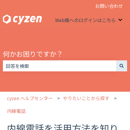
お問い合わせ
Web版へのログインはこちら
We
何かお困りですか？
検索フィールドが空なので、候補はありません。
cyzen ヘルプセンター
やりたいことから探す
内線電話
内線電話を活用方法を知り