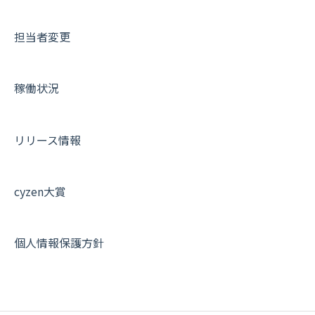
IP接続制限・端末認証設定
日報について
サポートセミナーアーカイブ
担当者変更
契約・その他
メンバー画面について
端末・設定について
稼働状況
オプション関連について
契約・申込について
リリース情報
証明書認証について
その他よくある質問
cyzen大賞
個人情報保護方針