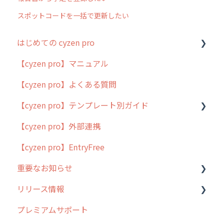
スポットコードを一括で更新したい
はじめての cyzen pro
【cyzen pro】マニュアル
cyzen pro とは？
【cyzen pro】よくある質問
簡易マニュアル
【cyzen pro】テンプレート別ガイド
cyzen proの位置情報取得について
【cyzen pro】外部連携
用語集
ポスティング
【cyzen pro】EntryFree
よくある質問
ラウンダー
重要なお知らせ
メンテナンス
リリース情報
外廻り営業
過去の重要なお知らせ
プレミアムサポート
清掃
障害情報
リリース