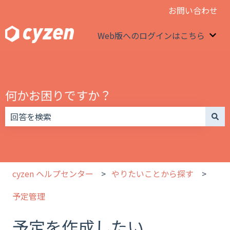
お問い合わせ
Web版へのログインはこちら
We
何かお困りですか？
検索フィールドが空なので、候補はありません。
cyzen ヘルプセンター
やりたいことから探す
予定管理
予定を作成したい