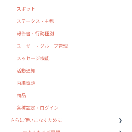
6. 基本的な使い方：ユーザー編
ステータス・主観
予定
スポット
7. 初心者向けよくある質問集
報告書・行動種別
日報
ステータス・主観
8. 用語集
勤怠管理
履歴
報告書・行動種別
9. もっと便利に利用するための設定
活動通知
メンバー
ユーザー・グループ管理
10.ユーザー向けおすすめの使い方
パフォーマンス
メッセージ
メッセージ機能
【業界業種別】cyzen設定方法
帳票出力
パフォーマンス
活動通知
メッセージ・ファイル添付
外部リンク
内線電話
商品
お知らせ
商品
各種設定・その他
設定
各種設定・ログイン
さらに使いこなすために