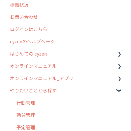
稼働状況
不動産
2026年のリリース情報
お問い合わせ
2025年のリリース情報
ログインはこちら
2024年のリリース情報
cyzenのヘルプページ
2023年のリリース情報
はじめての cyzen
過去のリリース
オンラインマニュアル
2019年までのリリース情報
0. はじめてのcyzenの使い方
オンラインマニュアル_アプリ
お客様の声を実現しました
1. cyzenについて知ろう
管理サイトの使い始め
やりたいことから探す
2. 主要機能の概要
ユーザー・グループ管理
アプリの使い始め
3. cyzenの位置情報取得について
行動管理
ホーム画面
行動管理
4. cyzen利用前の準備：システム管理者編
予定管理
スポット
勤怠管理
5. 基本的な使い方：システム管理者編
スポット
報告閲覧
予定管理