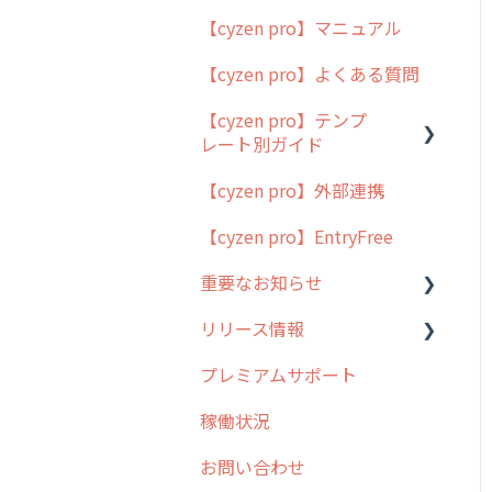
【cyzen pro】マニュアル
cyzen pro とは？
【cyzen pro】よくある質問
簡易マニュアル
【cyzen pro】テンプ
cyzen proの位置情報取得
レート別ガイド
について
【cyzen pro】外部連携
用語集
ポスティング
【cyzen pro】EntryFree
よくある質問
ラウンダー
重要なお知らせ
メンテナンス
リリース情報
外廻り営業
過去の重要なお知らせ
プレミアムサポート
清掃
障害情報
リリース
稼働状況
不動産
2026年のリリース情報
お問い合わせ
2025年のリリース情報