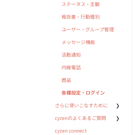
日報
ステータス・主観
勤怠管理
6. 基本的な使い方：ユー
履歴
報告書・行動種別
ザー編
活動通知
メンバー
ユーザー・グループ管理
7. 初心者向けよくある質
パフォーマンス
問集
メッセージ
メッセージ機能
帳票出力
8. 用語集
パフォーマンス
活動通知
メッセージ・ファイル添付
9. もっと便利に利用する
外部リンク
内線電話
ための設定
商品
お知らせ
商品
10.ユーザー向けおすすめ
各種設定・その他
の使い方
設定
各種設定・ログイン
【業界業種別】cyzen設定
さらに使いこなすために
方法
cyzenのよくあるご質問
はじめに
cyzen connect
スポット・ステータス関連
ログインについて