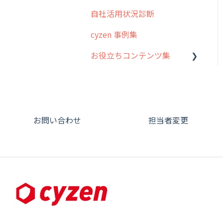
オプション
自社活用状況診断
グループ・ユーザーについ
交通費自動計算
て
cyzen 事例集
安全走行支援
GPS・位置情報 について
お役立ちコンテンツ集
写真管理・高画質化
ルート自動記録 について
動画集：システム管理者向
ダッシュボード（BI）・パ
出退勤・ステータス・主観
け
フォーマンス
について
動画集：ユーザー向け
連携オプション
スポットについて
お問い合わせ
担当者変更
動画集：共通
その他オプション
報告書について
サポートセミナーアーカイ
IP接続制限・端末認証設定
日報について
ブ
契約・その他
メンバー画面について
端末・設定について