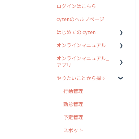
ログインはこちら
2024年のリリース情報
cyzenのヘルプページ
2023年のリリース情報
はじめての cyzen
過去のリリース
オンラインマニュアル
2019年までのリリース情
0. はじめてのcyzenの使い
報
方
オンラインマニュアル_
管理サイトの使い始め
アプリ
お客様の声を実現しました
1. cyzenについて知ろう
ユーザー・グループ管理
やりたいことから探す
2. 主要機能の概要
アプリの使い始め
行動管理
3. cyzenの位置情報取得に
ホーム画面
行動管理
予定管理
ついて
スポット
勤怠管理
スポット
4. cyzen利用前の準備：シ
報告閲覧
予定管理
ステム管理者編
ステータス・主観
予定
スポット
5. 基本的な使い方：シス
報告書・行動種別
テム管理者編