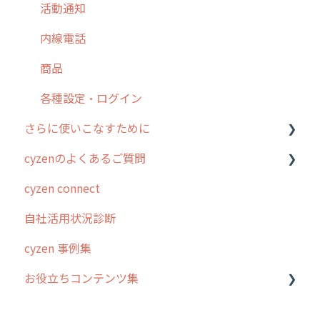
【業界業種別】cyzen設定方法
帳票出力
パフォーマンス
活動通知
メッセージ・ファイル添付
外部リンク
内線電話
商品
お知らせ
商品
各種設定・その他
設定
各種設定・ログイン
さらに使いこなすために
cyzenのよくあるご質問
はじめに
cyzen connect
スポット・ステータス関連オプション
ログインについて
自社活用状況診断
交通費自動計算
グループ・ユーザーについて
cyzen 事例集
安全走行支援
GPS・位置情報 について
お役立ちコンテンツ集
写真管理・高画質化
ルート自動記録 について
ダッシュボード（BI）・パフォーマンス
出退勤・ステータス・主観について
動画集：システム管理者向け