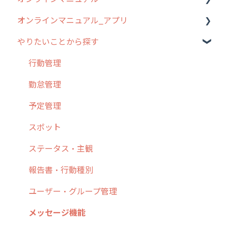
オンラインマニュアル_アプリ
お客様の声を実現しました
1. cyzenについて知ろう
管理サイトの使い始め
やりたいことから探す
2. 主要機能の概要
ユーザー・グループ管理
アプリの使い始め
3. cyzenの位置情報取得について
行動管理
ホーム画面
行動管理
4. cyzen利用前の準備：システム管理者編
予定管理
スポット
勤怠管理
5. 基本的な使い方：システム管理者編
スポット
報告閲覧
予定管理
6. 基本的な使い方：ユーザー編
ステータス・主観
予定
スポット
7. 初心者向けよくある質問集
報告書・行動種別
日報
ステータス・主観
8. 用語集
勤怠管理
履歴
報告書・行動種別
9. もっと便利に利用するための設定
活動通知
メンバー
ユーザー・グループ管理
10.ユーザー向けおすすめの使い方
パフォーマンス
メッセージ
メッセージ機能