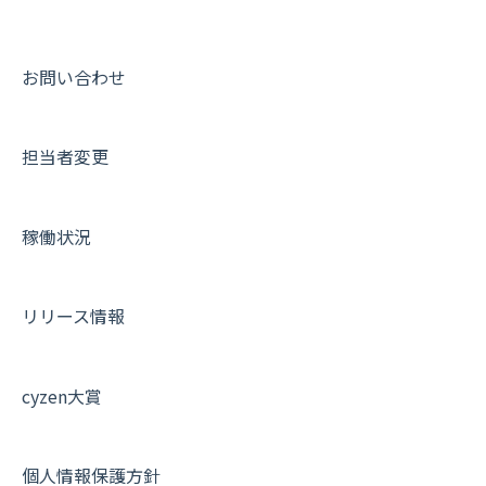
連携オプション
スポットについて
動画集：ユーザー向け
その他オプション
報告書について
動画集：共通
お問い合わせ
IP接続制限・端末認証設定
日報について
サポートセミナーアーカイブ
担当者変更
契約・その他
メンバー画面について
端末・設定について
稼働状況
オプション関連について
契約・申込について
リリース情報
証明書認証について
その他よくある質問
cyzen大賞
個人情報保護方針