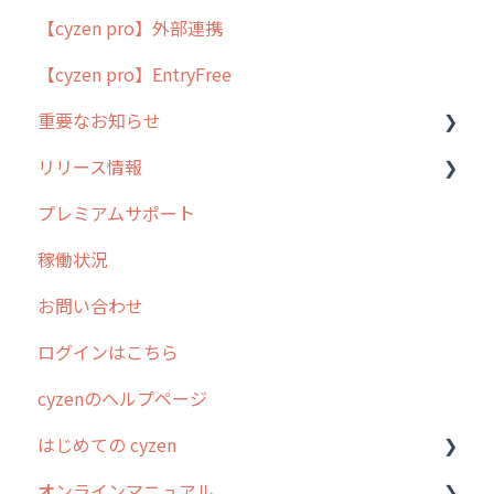
【cyzen pro】外部連携
用語集
ポスティング
【cyzen pro】EntryFree
よくある質問
ラウンダー
重要なお知らせ
メンテナンス
リリース情報
外廻り営業
過去の重要なお知らせ
プレミアムサポート
清掃
障害情報
リリース
稼働状況
不動産
2026年のリリース情報
お問い合わせ
2025年のリリース情報
ログインはこちら
2024年のリリース情報
cyzenのヘルプページ
2023年のリリース情報
はじめての cyzen
過去のリリース
オンラインマニュアル
2019年までのリリース情報
0. はじめてのcyzenの使い方