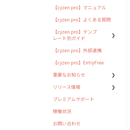
【cyzen pro】マニュアル
cyzen pro とは？
【cyzen pro】よくある質問
簡易マニュアル
【cyzen pro】テンプ
cyzen proの位置情報取得
レート別ガイド
について
【cyzen pro】外部連携
用語集
ポスティング
【cyzen pro】EntryFree
よくある質問
ラウンダー
重要なお知らせ
メンテナンス
リリース情報
外廻り営業
過去の重要なお知らせ
プレミアムサポート
清掃
障害情報
リリース
稼働状況
不動産
2026年のリリース情報
お問い合わせ
2025年のリリース情報