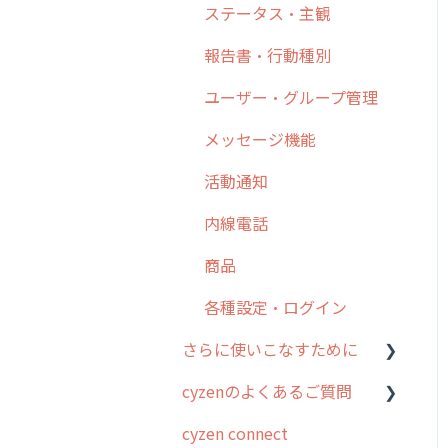
日報
ステータス・主観
勤怠管理
6. 基本的な使い方：ユー
履歴
報告書・行動種別
ザー編
活動通知
メンバー
ユーザー・グループ管理
7. 初心者向けよくある質
パフォーマンス
問集
メッセージ
メッセージ機能
帳票出力
8. 用語集
パフォーマンス
活動通知
メッセージ・ファイル添付
9. もっと便利に利用する
外部リンク
内線電話
ための設定
商品
お知らせ
商品
10.ユーザー向けおすすめ
各種設定・その他
の使い方
設定
各種設定・ログイン
【業界業種別】cyzen設定
さらに使いこなすために
方法
cyzenのよくあるご質問
はじめに
cyzen connect
スポット・ステータス関連
ログインについて