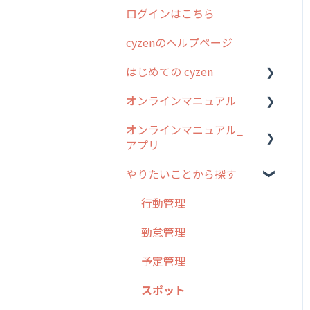
ログインはこちら
2024年のリリース情報
cyzenのヘルプページ
2023年のリリース情報
はじめての cyzen
過去のリリース
オンラインマニュアル
2019年までのリリース情
0. はじめてのcyzenの使い
報
方
オンラインマニュアル_
管理サイトの使い始め
アプリ
お客様の声を実現しました
1. cyzenについて知ろう
ユーザー・グループ管理
やりたいことから探す
2. 主要機能の概要
アプリの使い始め
行動管理
3. cyzenの位置情報取得に
ホーム画面
行動管理
予定管理
ついて
スポット
勤怠管理
スポット
4. cyzen利用前の準備：シ
報告閲覧
予定管理
ステム管理者編
ステータス・主観
予定
スポット
5. 基本的な使い方：シス
報告書・行動種別
テム管理者編