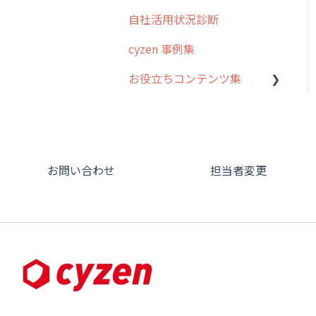
オプション
自社活用状況診断
グループ・ユーザーについ
交通費自動計算
て
cyzen 事例集
安全走行支援
GPS・位置情報 について
お役立ちコンテンツ集
写真管理・高画質化
ルート自動記録 について
動画集：システム管理者向
ダッシュボード（BI）・パ
出退勤・ステータス・主観
け
フォーマンス
について
動画集：ユーザー向け
連携オプション
スポットについて
お問い合わせ
担当者変更
動画集：共通
その他オプション
報告書について
サポートセミナーアーカイ
IP接続制限・端末認証設定
日報について
ブ
契約・その他
メンバー画面について
端末・設定について