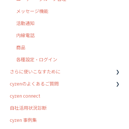
10.ユーザー向けおすすめの使い方
パフォーマンス
メッセージ
メッセージ機能
【業界業種別】cyzen設定方法
帳票出力
パフォーマンス
活動通知
メッセージ・ファイル添付
外部リンク
内線電話
商品
お知らせ
商品
各種設定・その他
設定
各種設定・ログイン
さらに使いこなすために
cyzenのよくあるご質問
はじめに
cyzen connect
スポット・ステータス関連オプション
ログインについて
自社活用状況診断
交通費自動計算
グループ・ユーザーについて
cyzen 事例集
安全走行支援
GPS・位置情報 について