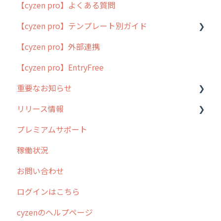
【cyzen pro】よくある質問
簡易マニュアル
【cyzen pro】テンプレート別ガイド
cyzen proの位置情報取得について
【cyzen pro】外部連携
用語集
ポスティング
【cyzen pro】EntryFree
よくある質問
ラウンダー
重要なお知らせ
メンテナンス
リリース情報
外廻り営業
過去の重要なお知らせ
プレミアムサポート
清掃
障害情報
リリース
稼働状況
不動産
2026年のリリース情報
お問い合わせ
2025年のリリース情報
ログインはこちら
2024年のリリース情報
cyzenのヘルプページ
2023年のリリース情報