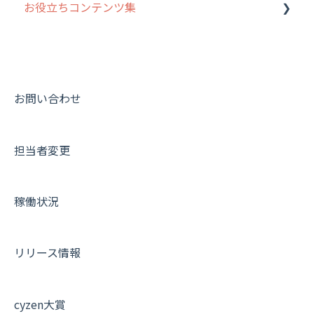
お役立ちコンテンツ集
写真管理・高画質化
ルート自動記録 について
ダッシュボード（BI）・パフォーマンス
出退勤・ステータス・主観について
動画集：システム管理者向け
連携オプション
スポットについて
動画集：ユーザー向け
その他オプション
報告書について
動画集：共通
お問い合わせ
IP接続制限・端末認証設定
日報について
サポートセミナーアーカイブ
担当者変更
契約・その他
メンバー画面について
端末・設定について
稼働状況
オプション関連について
契約・申込について
リリース情報
証明書認証について
その他よくある質問
cyzen大賞