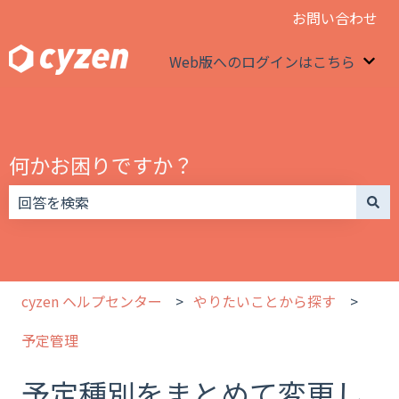
お問い合わせ
Web版へのログインはこちら
We
何かお困りですか？
検索フィールドが空なので、候補はありません。
cyzen ヘルプセンター
やりたいことから探す
予定管理
予定種別をまとめて変更し