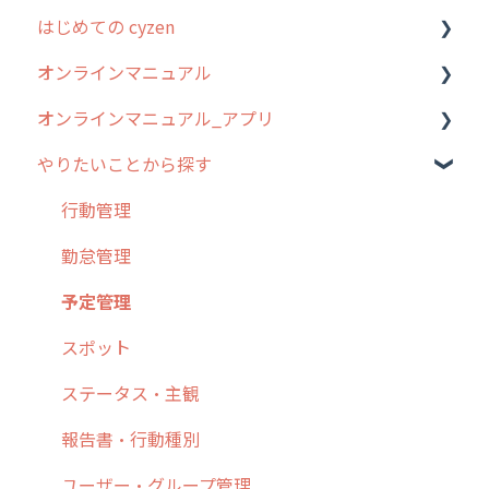
はじめての cyzen
過去のリリース
オンラインマニュアル
2019年までのリリース情報
0. はじめてのcyzenの使い方
オンラインマニュアル_アプリ
お客様の声を実現しました
1. cyzenについて知ろう
管理サイトの使い始め
やりたいことから探す
2. 主要機能の概要
ユーザー・グループ管理
アプリの使い始め
3. cyzenの位置情報取得について
行動管理
ホーム画面
行動管理
4. cyzen利用前の準備：システム管理者編
予定管理
スポット
勤怠管理
5. 基本的な使い方：システム管理者編
スポット
報告閲覧
予定管理
6. 基本的な使い方：ユーザー編
ステータス・主観
予定
スポット
7. 初心者向けよくある質問集
報告書・行動種別
日報
ステータス・主観
8. 用語集
勤怠管理
履歴
報告書・行動種別
9. もっと便利に利用するための設定
活動通知
メンバー
ユーザー・グループ管理