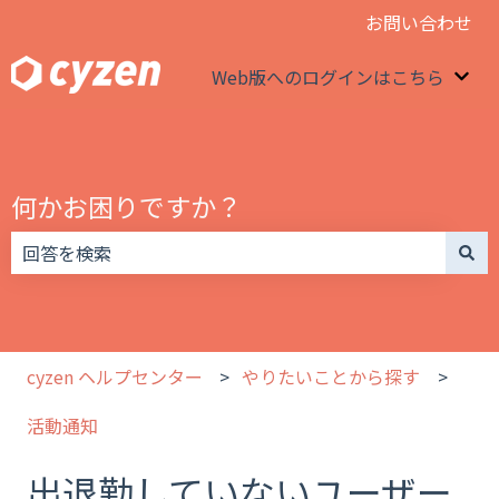
お問い合わせ
Web版へのログインはこちら
We
何かお困りですか？
検索フィールドが空なので、候補はありません。
cyzen ヘルプセンター
やりたいことから探す
活動通知
出退勤していないユーザー