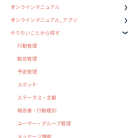
オンラインマニュアル
2019年までのリリース情報
0. はじめてのcyzenの使い方
オンラインマニュアル_アプリ
お客様の声を実現しました
1. cyzenについて知ろう
管理サイトの使い始め
やりたいことから探す
2. 主要機能の概要
ユーザー・グループ管理
アプリの使い始め
3. cyzenの位置情報取得について
行動管理
ホーム画面
行動管理
4. cyzen利用前の準備：システム管理者編
予定管理
スポット
勤怠管理
5. 基本的な使い方：システム管理者編
スポット
報告閲覧
予定管理
6. 基本的な使い方：ユーザー編
ステータス・主観
予定
スポット
7. 初心者向けよくある質問集
報告書・行動種別
日報
ステータス・主観
8. 用語集
勤怠管理
履歴
報告書・行動種別
9. もっと便利に利用するための設定
活動通知
メンバー
ユーザー・グループ管理
10.ユーザー向けおすすめの使い方
パフォーマンス
メッセージ
メッセージ機能