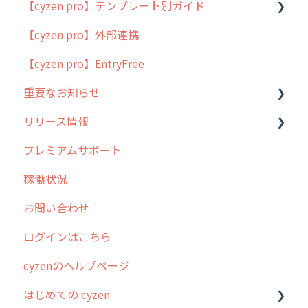
【cyzen pro】テンプレート別ガイド
cyzen proの位置情報取得について
【cyzen pro】外部連携
用語集
ポスティング
【cyzen pro】EntryFree
よくある質問
ラウンダー
重要なお知らせ
メンテナンス
リリース情報
外廻り営業
過去の重要なお知らせ
プレミアムサポート
清掃
障害情報
リリース
稼働状況
不動産
2026年のリリース情報
お問い合わせ
2025年のリリース情報
ログインはこちら
2024年のリリース情報
cyzenのヘルプページ
2023年のリリース情報
はじめての cyzen
過去のリリース