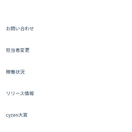
ダッシュボード（BI）・パフォーマンス
出退勤・ステータス・主観について
動画集：システム管理者向け
連携オプション
スポットについて
動画集：ユーザー向け
その他オプション
報告書について
動画集：共通
お問い合わせ
IP接続制限・端末認証設定
日報について
サポートセミナーアーカイブ
担当者変更
契約・その他
メンバー画面について
端末・設定について
稼働状況
オプション関連について
契約・申込について
リリース情報
証明書認証について
その他よくある質問
cyzen大賞