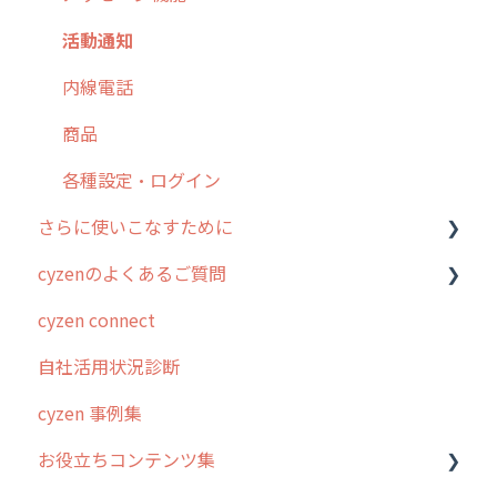
【業界業種別】cyzen設定方法
帳票出力
パフォーマンス
活動通知
メッセージ・ファイル添付
外部リンク
内線電話
商品
お知らせ
商品
各種設定・その他
設定
各種設定・ログイン
さらに使いこなすために
cyzenのよくあるご質問
はじめに
cyzen connect
スポット・ステータス関連オプション
ログインについて
自社活用状況診断
交通費自動計算
グループ・ユーザーについて
cyzen 事例集
安全走行支援
GPS・位置情報 について
お役立ちコンテンツ集
写真管理・高画質化
ルート自動記録 について