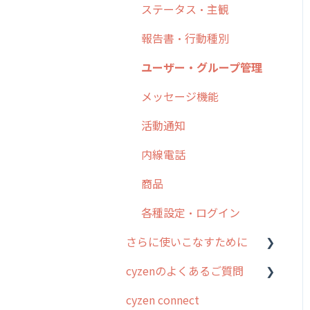
日報
ステータス・主観
勤怠管理
6. 基本的な使い方：ユー
履歴
報告書・行動種別
ザー編
活動通知
メンバー
ユーザー・グループ管理
7. 初心者向けよくある質
パフォーマンス
問集
メッセージ
メッセージ機能
帳票出力
8. 用語集
パフォーマンス
活動通知
メッセージ・ファイル添付
9. もっと便利に利用する
外部リンク
内線電話
ための設定
商品
お知らせ
商品
10.ユーザー向けおすすめ
各種設定・その他
の使い方
設定
各種設定・ログイン
【業界業種別】cyzen設定
さらに使いこなすために
方法
cyzenのよくあるご質問
はじめに
cyzen connect
スポット・ステータス関連
ログインについて