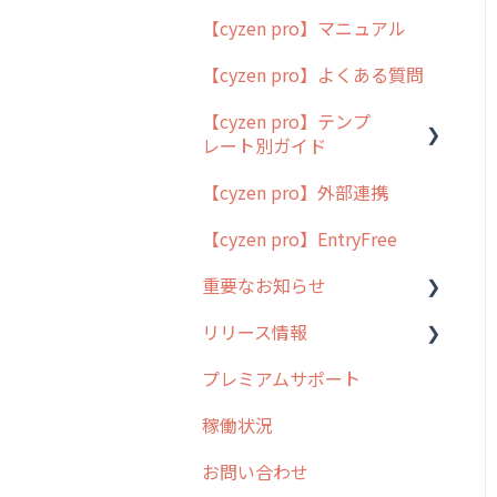
【cyzen pro】マニュアル
cyzen pro とは？
【cyzen pro】よくある質問
簡易マニュアル
【cyzen pro】テンプ
cyzen proの位置情報取得
レート別ガイド
について
【cyzen pro】外部連携
用語集
ポスティング
【cyzen pro】EntryFree
よくある質問
ラウンダー
重要なお知らせ
メンテナンス
リリース情報
外廻り営業
過去の重要なお知らせ
プレミアムサポート
清掃
障害情報
リリース
稼働状況
不動産
2026年のリリース情報
お問い合わせ
2025年のリリース情報