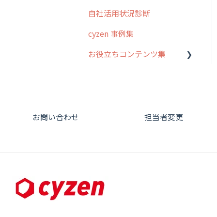
オプション
自社活用状況診断
グループ・ユーザーについ
交通費自動計算
て
cyzen 事例集
安全走行支援
GPS・位置情報 について
お役立ちコンテンツ集
写真管理・高画質化
ルート自動記録 について
動画集：システム管理者向
ダッシュボード（BI）・パ
出退勤・ステータス・主観
け
フォーマンス
について
動画集：ユーザー向け
連携オプション
スポットについて
お問い合わせ
担当者変更
動画集：共通
その他オプション
報告書について
サポートセミナーアーカイ
IP接続制限・端末認証設定
日報について
ブ
契約・その他
メンバー画面について
端末・設定について