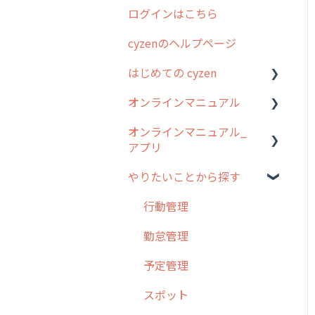
ログインはこちら
2024年のリリース情報
cyzenのヘルプページ
2023年のリリース情報
はじめての cyzen
過去のリリース
オンラインマニュアル
2019年までのリリース情
0. はじめてのcyzenの使い
報
方
オンラインマニュアル_
管理サイトの使い始め
アプリ
お客様の声を実現しました
1. cyzenについて知ろう
ユーザー・グループ管理
やりたいことから探す
2. 主要機能の概要
アプリの使い始め
行動管理
3. cyzenの位置情報取得に
ホーム画面
行動管理
予定管理
ついて
スポット
勤怠管理
スポット
4. cyzen利用前の準備：シ
報告閲覧
予定管理
ステム管理者編
ステータス・主観
予定
スポット
5. 基本的な使い方：シス
報告書・行動種別
テム管理者編