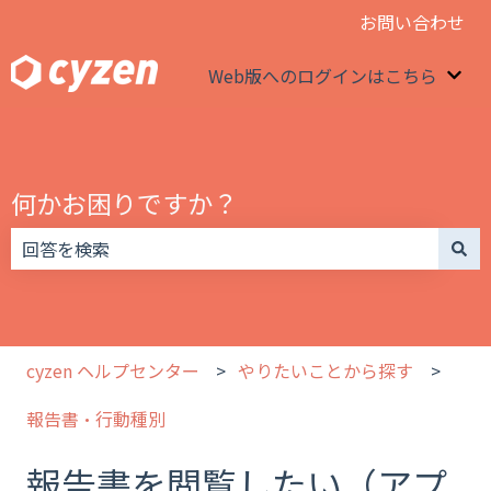
お問い合わせ
Web版へのログインはこちら
We
何かお困りですか？
検索フィールドが空なので、候補はありません。
cyzen ヘルプセンター
やりたいことから探す
報告書・行動種別
報告書を閲覧したい（アプ