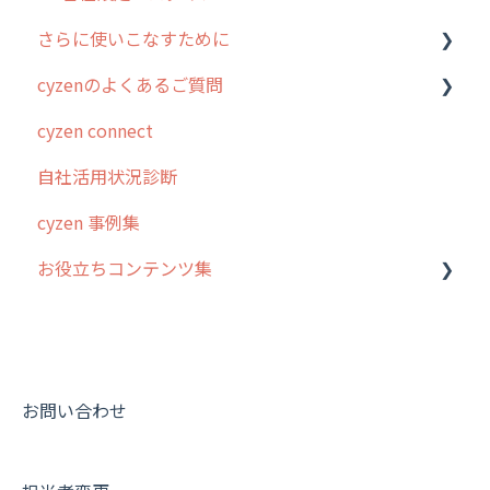
さらに使いこなすために
cyzenのよくあるご質問
はじめに
cyzen connect
スポット・ステータス関連オプション
ログインについて
自社活用状況診断
交通費自動計算
グループ・ユーザーについて
cyzen 事例集
安全走行支援
GPS・位置情報 について
お役立ちコンテンツ集
写真管理・高画質化
ルート自動記録 について
ダッシュボード（BI）・パフォーマンス
出退勤・ステータス・主観について
動画集：システム管理者向け
連携オプション
スポットについて
動画集：ユーザー向け
その他オプション
報告書について
動画集：共通
お問い合わせ
IP接続制限・端末認証設定
日報について
サポートセミナーアーカイブ