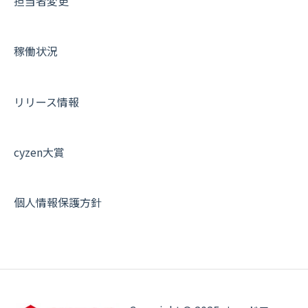
担当者変更
契約・その他
メンバー画面について
端末・設定について
稼働状況
オプション関連について
契約・申込について
リリース情報
証明書認証について
その他よくある質問
cyzen大賞
個人情報保護方針