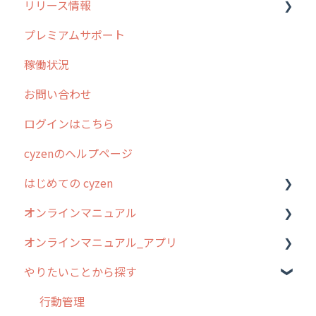
リリース情報
外廻り営業
過去の重要なお知らせ
プレミアムサポート
清掃
障害情報
リリース
稼働状況
不動産
2026年のリリース情報
お問い合わせ
2025年のリリース情報
ログインはこちら
2024年のリリース情報
cyzenのヘルプページ
2023年のリリース情報
はじめての cyzen
過去のリリース
オンラインマニュアル
2019年までのリリース情報
0. はじめてのcyzenの使い方
オンラインマニュアル_アプリ
お客様の声を実現しました
1. cyzenについて知ろう
管理サイトの使い始め
やりたいことから探す
2. 主要機能の概要
ユーザー・グループ管理
アプリの使い始め
3. cyzenの位置情報取得について
行動管理
ホーム画面
行動管理