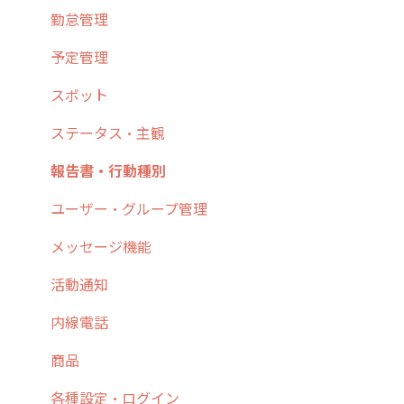
4. cyzen利用前の準備：システム管理者編
予定管理
スポット
勤怠管理
5. 基本的な使い方：システム管理者編
スポット
報告閲覧
予定管理
6. 基本的な使い方：ユーザー編
ステータス・主観
予定
スポット
7. 初心者向けよくある質問集
報告書・行動種別
日報
ステータス・主観
8. 用語集
勤怠管理
履歴
報告書・行動種別
9. もっと便利に利用するための設定
活動通知
メンバー
ユーザー・グループ管理
10.ユーザー向けおすすめの使い方
パフォーマンス
メッセージ
メッセージ機能
【業界業種別】cyzen設定方法
帳票出力
パフォーマンス
活動通知
メッセージ・ファイル添付
外部リンク
内線電話
商品
お知らせ
商品
各種設定・その他
設定
各種設定・ログイン