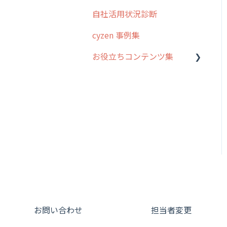
オプション
自社活用状況診断
グループ・ユーザーについ
交通費自動計算
て
cyzen 事例集
安全走行支援
GPS・位置情報 について
お役立ちコンテンツ集
写真管理・高画質化
ルート自動記録 について
動画集：システム管理者向
ダッシュボード（BI）・パ
出退勤・ステータス・主観
け
フォーマンス
について
動画集：ユーザー向け
連携オプション
スポットについて
動画集：共通
その他オプション
報告書について
サポートセミナーアーカイ
IP接続制限・端末認証設定
日報について
ブ
契約・その他
メンバー画面について
端末・設定について
お問い合わせ
担当者変更