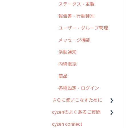
日報
ステータス・主観
勤怠管理
6. 基本的な使い方：ユー
履歴
報告書・行動種別
ザー編
活動通知
メンバー
ユーザー・グループ管理
7. 初心者向けよくある質
パフォーマンス
問集
メッセージ
メッセージ機能
帳票出力
8. 用語集
パフォーマンス
活動通知
メッセージ・ファイル添付
9. もっと便利に利用する
外部リンク
内線電話
ための設定
商品
お知らせ
商品
10.ユーザー向けおすすめ
各種設定・その他
の使い方
設定
各種設定・ログイン
【業界業種別】cyzen設定
さらに使いこなすために
方法
cyzenのよくあるご質問
はじめに
cyzen connect
スポット・ステータス関連
ログインについて