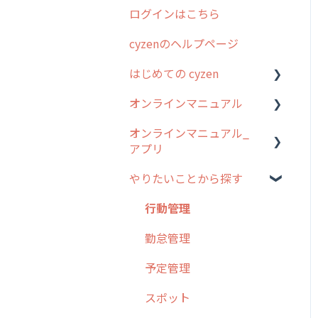
ログインはこちら
2024年のリリース情報
cyzenのヘルプページ
2023年のリリース情報
はじめての cyzen
過去のリリース
オンラインマニュアル
2019年までのリリース情
0. はじめてのcyzenの使い
報
方
オンラインマニュアル_
管理サイトの使い始め
アプリ
お客様の声を実現しました
1. cyzenについて知ろう
ユーザー・グループ管理
やりたいことから探す
2. 主要機能の概要
アプリの使い始め
行動管理
3. cyzenの位置情報取得に
ホーム画面
行動管理
予定管理
ついて
スポット
勤怠管理
スポット
4. cyzen利用前の準備：シ
報告閲覧
予定管理
ステム管理者編
ステータス・主観
予定
スポット
5. 基本的な使い方：シス
報告書・行動種別
テム管理者編