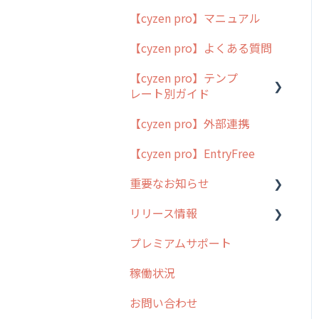
【cyzen pro】マニュアル
cyzen pro とは？
【cyzen pro】よくある質問
簡易マニュアル
【cyzen pro】テンプ
cyzen proの位置情報取得
レート別ガイド
について
【cyzen pro】外部連携
用語集
ポスティング
【cyzen pro】EntryFree
よくある質問
ラウンダー
重要なお知らせ
メンテナンス
リリース情報
外廻り営業
過去の重要なお知らせ
プレミアムサポート
清掃
障害情報
リリース
稼働状況
不動産
2026年のリリース情報
お問い合わせ
2025年のリリース情報