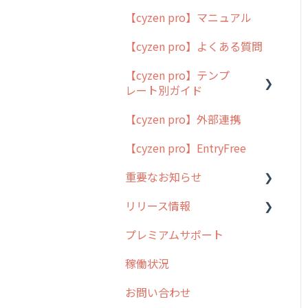
【cyzen pro】マニュアル
cyzen pro とは？
【cyzen pro】よくある質問
簡易マニュアル
【cyzen pro】テンプ
cyzen proの位置情報取得
レート別ガイド
について
【cyzen pro】外部連携
用語集
ポスティング
【cyzen pro】EntryFree
よくある質問
ラウンダー
重要なお知らせ
メンテナンス
リリース情報
外廻り営業
過去の重要なお知らせ
プレミアムサポート
清掃
障害情報
リリース
稼働状況
不動産
2026年のリリース情報
お問い合わせ
2025年のリリース情報