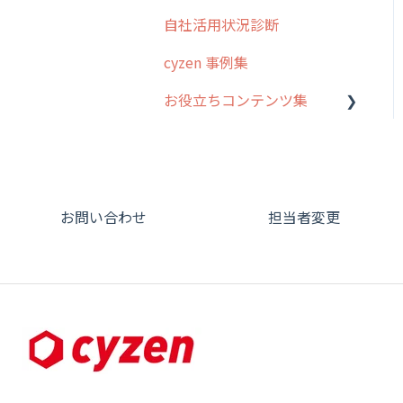
オプション
自社活用状況診断
グループ・ユーザーについ
交通費自動計算
て
cyzen 事例集
安全走行支援
GPS・位置情報 について
お役立ちコンテンツ集
写真管理・高画質化
ルート自動記録 について
動画集：システム管理者向
ダッシュボード（BI）・パ
出退勤・ステータス・主観
け
フォーマンス
について
動画集：ユーザー向け
連携オプション
スポットについて
お問い合わせ
担当者変更
動画集：共通
その他オプション
報告書について
サポートセミナーアーカイ
IP接続制限・端末認証設定
日報について
ブ
契約・その他
メンバー画面について
端末・設定について