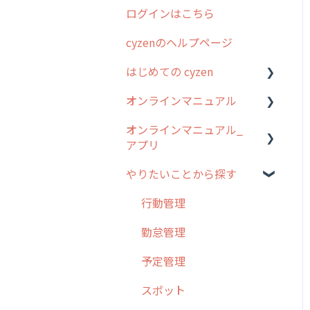
ログインはこちら
2024年のリリース情報
cyzenのヘルプページ
2023年のリリース情報
はじめての cyzen
過去のリリース
オンラインマニュアル
2019年までのリリース情
0. はじめてのcyzenの使い
報
方
オンラインマニュアル_
管理サイトの使い始め
アプリ
お客様の声を実現しました
1. cyzenについて知ろう
ユーザー・グループ管理
やりたいことから探す
2. 主要機能の概要
アプリの使い始め
行動管理
3. cyzenの位置情報取得に
ホーム画面
行動管理
予定管理
ついて
スポット
勤怠管理
スポット
4. cyzen利用前の準備：シ
報告閲覧
予定管理
ステム管理者編
ステータス・主観
予定
スポット
5. 基本的な使い方：シス
報告書・行動種別
テム管理者編