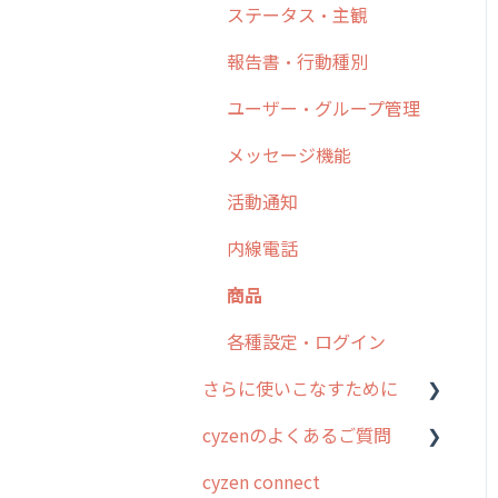
日報
ステータス・主観
勤怠管理
6. 基本的な使い方：ユー
履歴
報告書・行動種別
ザー編
活動通知
メンバー
ユーザー・グループ管理
7. 初心者向けよくある質
パフォーマンス
問集
メッセージ
メッセージ機能
帳票出力
8. 用語集
パフォーマンス
活動通知
メッセージ・ファイル添付
9. もっと便利に利用する
外部リンク
内線電話
ための設定
商品
お知らせ
商品
10.ユーザー向けおすすめ
各種設定・その他
の使い方
設定
各種設定・ログイン
【業界業種別】cyzen設定
さらに使いこなすために
方法
cyzenのよくあるご質問
はじめに
cyzen connect
スポット・ステータス関連
ログインについて