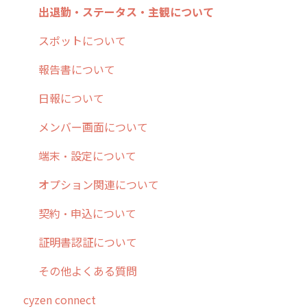
9. もっと便利に利用するための設定
活動通知
メンバー
ユーザー・グループ管理
ダッシュボード（BI）・パフォーマンス
出退勤・ステータス・主観について
10.ユーザー向けおすすめの使い方
パフォーマンス
メッセージ
メッセージ機能
連携オプション
スポットについて
【業界業種別】cyzen設定方法
帳票出力
パフォーマンス
活動通知
その他オプション
報告書について
メッセージ・ファイル添付
外部リンク
内線電話
IP接続制限・端末認証設定
日報について
商品
お知らせ
商品
契約・その他
メンバー画面について
各種設定・その他
設定
各種設定・ログイン
端末・設定について
オプション関連について
契約・申込について
証明書認証について
その他よくある質問
cyzen connect