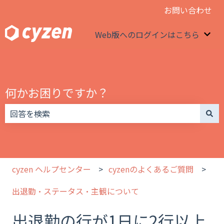
お問い合わせ
Web版へのログインはこちら
We
何かお困りですか？
検索フィールドが空なので、候補はありません。
cyzen ヘルプセンター
cyzenのよくあるご質問
出退勤・ステータス・主観について
出退勤の行が1日に2行以上