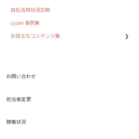
自社活用状況診断
cyzen 事例集
お役立ちコンテンツ集
動画集：システム管理者向け
動画集：ユーザー向け
動画集：共通
お問い合わせ
サポートセミナーアーカイブ
担当者変更
稼働状況