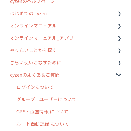
cyzenのヘルプページ
2023年のリリース情報
はじめての cyzen
過去のリリース
オンラインマニュアル
2019年までのリリース情報
0. はじめてのcyzenの使い方
オンラインマニュアル_アプリ
お客様の声を実現しました
1. cyzenについて知ろう
管理サイトの使い始め
やりたいことから探す
2. 主要機能の概要
ユーザー・グループ管理
アプリの使い始め
さらに使いこなすために
3. cyzenの位置情報取得について
行動管理
ホーム画面
行動管理
cyzenのよくあるご質問
4. cyzen利用前の準備：システム管理者編
予定管理
スポット
勤怠管理
はじめに
5. 基本的な使い方：システム管理者編
スポット
報告閲覧
予定管理
スポット・ステータス関連オプション
ログインについて
6. 基本的な使い方：ユーザー編
ステータス・主観
予定
スポット
交通費自動計算
グループ・ユーザーについて
7. 初心者向けよくある質問集
報告書・行動種別
日報
ステータス・主観
安全走行支援
GPS・位置情報 について
8. 用語集
勤怠管理
履歴
報告書・行動種別
写真管理・高画質化
ルート自動記録 について