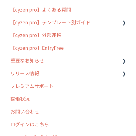
【cyzen pro】よくある質問
簡易マニュアル
【cyzen pro】テンプレート別ガイド
cyzen proの位置情報取得について
【cyzen pro】外部連携
用語集
ポスティング
【cyzen pro】EntryFree
よくある質問
ラウンダー
重要なお知らせ
メンテナンス
リリース情報
外廻り営業
過去の重要なお知らせ
プレミアムサポート
清掃
障害情報
リリース
稼働状況
不動産
2026年のリリース情報
お問い合わせ
2025年のリリース情報
ログインはこちら
2024年のリリース情報