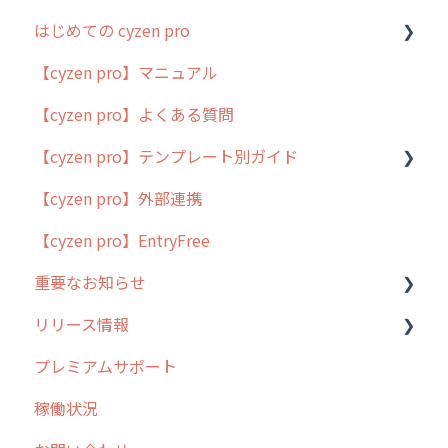
はじめての cyzen pro
【cyzen pro】マニュアル
cyzen pro とは？
【cyzen pro】よくある質問
簡易マニュアル
【cyzen pro】テンプレート別ガイド
cyzen proの位置情報取得について
【cyzen pro】外部連携
用語集
ポスティング
【cyzen pro】EntryFree
よくある質問
ラウンダー
重要なお知らせ
メンテナンス
リリース情報
外廻り営業
過去の重要なお知らせ
プレミアムサポート
清掃
障害情報
リリース
稼働状況
不動産
2026年のリリース情報