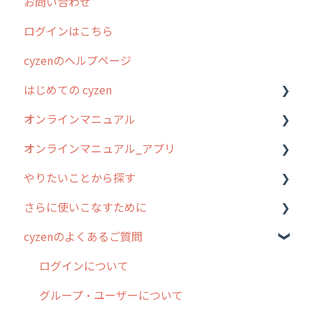
お問い合わせ
2025年のリリース情報
ログインはこちら
2024年のリリース情報
cyzenのヘルプページ
2023年のリリース情報
はじめての cyzen
過去のリリース
オンラインマニュアル
2019年までのリリース情報
0. はじめてのcyzenの使い方
オンラインマニュアル_アプリ
お客様の声を実現しました
1. cyzenについて知ろう
管理サイトの使い始め
やりたいことから探す
2. 主要機能の概要
ユーザー・グループ管理
アプリの使い始め
さらに使いこなすために
3. cyzenの位置情報取得について
行動管理
ホーム画面
行動管理
cyzenのよくあるご質問
4. cyzen利用前の準備：システム管理者編
予定管理
スポット
勤怠管理
はじめに
5. 基本的な使い方：システム管理者編
スポット
報告閲覧
予定管理
スポット・ステータス関連オプション
ログインについて
6. 基本的な使い方：ユーザー編
ステータス・主観
予定
スポット
交通費自動計算
グループ・ユーザーについて