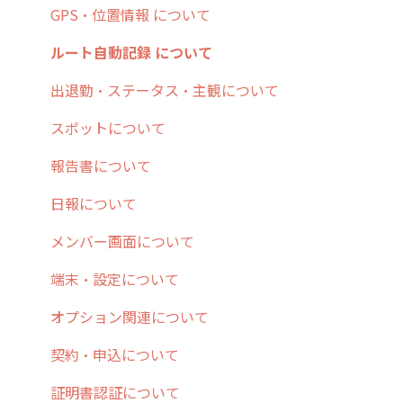
7. 初心者向けよくある質問集
報告書・行動種別
日報
ステータス・主観
安全走行支援
GPS・位置情報 について
8. 用語集
勤怠管理
履歴
報告書・行動種別
写真管理・高画質化
ルート自動記録 について
9. もっと便利に利用するための設定
活動通知
メンバー
ユーザー・グループ管理
ダッシュボード（BI）・パフォーマンス
出退勤・ステータス・主観について
10.ユーザー向けおすすめの使い方
パフォーマンス
メッセージ
メッセージ機能
連携オプション
スポットについて
【業界業種別】cyzen設定方法
帳票出力
パフォーマンス
活動通知
その他オプション
報告書について
メッセージ・ファイル添付
外部リンク
内線電話
IP接続制限・端末認証設定
日報について
商品
お知らせ
商品
契約・その他
メンバー画面について
各種設定・その他
設定
各種設定・ログイン
端末・設定について
オプション関連について
契約・申込について
証明書認証について