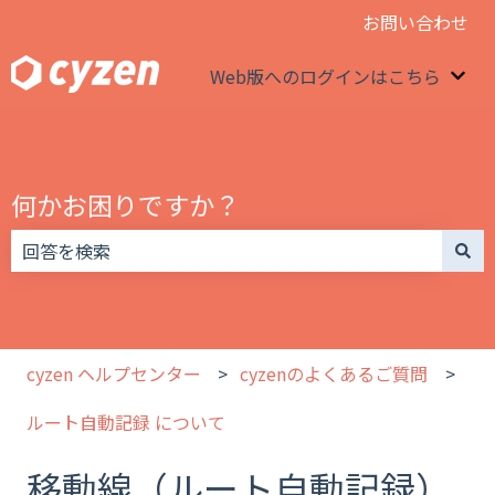
お問い合わせ
Web版へのログインはこちら
We
何かお困りですか？
検索フィールドが空なので、候補はありません。
cyzen ヘルプセンター
cyzenのよくあるご質問
ルート自動記録 について
移動線（ルート自動記録）