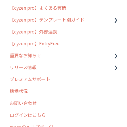
【cyzen pro】よくある質問
簡易マニュアル
【cyzen pro】テンプレート別ガイド
cyzen proの位置情報取得について
【cyzen pro】外部連携
用語集
ポスティング
【cyzen pro】EntryFree
よくある質問
ラウンダー
重要なお知らせ
メンテナンス
リリース情報
外廻り営業
過去の重要なお知らせ
プレミアムサポート
清掃
障害情報
リリース
稼働状況
不動産
2026年のリリース情報
お問い合わせ
2025年のリリース情報
ログインはこちら
2024年のリリース情報
cyzenのヘルプページ
2023年のリリース情報