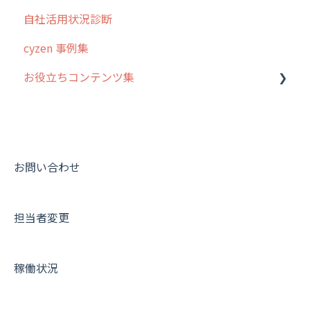
自社活用状況診断
cyzen 事例集
お役立ちコンテンツ集
動画集：システム管理者向け
動画集：ユーザー向け
動画集：共通
お問い合わせ
サポートセミナーアーカイブ
担当者変更
稼働状況