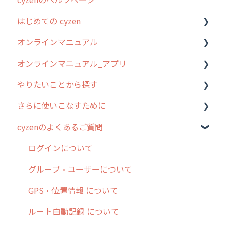
はじめての cyzen
過去のリリース
オンラインマニュアル
2019年までのリリース情報
0. はじめてのcyzenの使い方
オンラインマニュアル_アプリ
お客様の声を実現しました
1. cyzenについて知ろう
管理サイトの使い始め
やりたいことから探す
2. 主要機能の概要
ユーザー・グループ管理
アプリの使い始め
さらに使いこなすために
3. cyzenの位置情報取得について
行動管理
ホーム画面
行動管理
cyzenのよくあるご質問
4. cyzen利用前の準備：システム管理者編
予定管理
スポット
勤怠管理
はじめに
5. 基本的な使い方：システム管理者編
スポット
報告閲覧
予定管理
スポット・ステータス関連オプション
ログインについて
6. 基本的な使い方：ユーザー編
ステータス・主観
予定
スポット
交通費自動計算
グループ・ユーザーについて
7. 初心者向けよくある質問集
報告書・行動種別
日報
ステータス・主観
安全走行支援
GPS・位置情報 について
8. 用語集
勤怠管理
履歴
報告書・行動種別
写真管理・高画質化
ルート自動記録 について