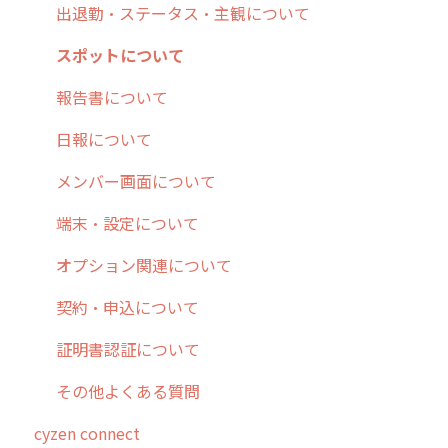
9. もっと便利に利用するための設定
活動通知
メンバー
ユーザー・グループ管理
ダッシュボード（BI）・パフォーマンス
出退勤・ステータス・主観について
10.ユーザー向けおすすめの使い方
パフォーマンス
メッセージ
メッセージ機能
連携オプション
スポットについて
【業界業種別】cyzen設定方法
帳票出力
パフォーマンス
活動通知
その他オプション
報告書について
メッセージ・ファイル添付
外部リンク
内線電話
IP接続制限・端末認証設定
日報について
商品
お知らせ
商品
契約・その他
メンバー画面について
各種設定・その他
設定
各種設定・ログイン
端末・設定について
オプション関連について
契約・申込について
証明書認証について
その他よくある質問
cyzen connect