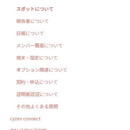
10.ユーザー向けおすすめの使い方
パフォーマンス
メッセージ
メッセージ機能
連携オプション
スポットについて
【業界業種別】cyzen設定方法
帳票出力
パフォーマンス
活動通知
その他オプション
報告書について
メッセージ・ファイル添付
外部リンク
内線電話
IP接続制限・端末認証設定
日報について
商品
お知らせ
商品
契約・その他
メンバー画面について
各種設定・その他
設定
各種設定・ログイン
端末・設定について
オプション関連について
契約・申込について
証明書認証について
その他よくある質問
cyzen connect