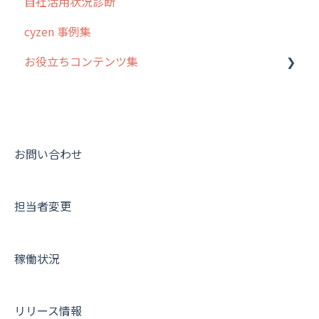
自社活用状況診断
cyzen 事例集
お役立ちコンテンツ集
動画集：システム管理者向け
動画集：ユーザー向け
動画集：共通
お問い合わせ
サポートセミナーアーカイブ
担当者変更
稼働状況
リリース情報