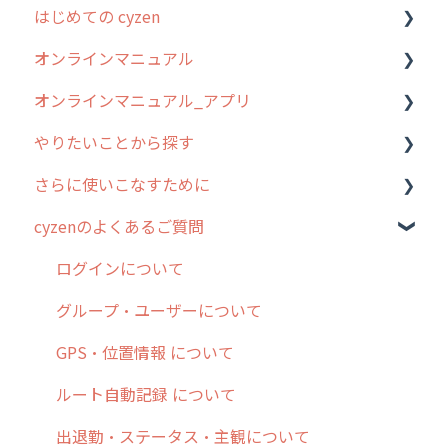
はじめての cyzen
過去のリリース
オンラインマニュアル
2019年までのリリース情報
0. はじめてのcyzenの使い方
オンラインマニュアル_アプリ
お客様の声を実現しました
1. cyzenについて知ろう
管理サイトの使い始め
やりたいことから探す
2. 主要機能の概要
ユーザー・グループ管理
アプリの使い始め
さらに使いこなすために
3. cyzenの位置情報取得について
行動管理
ホーム画面
行動管理
cyzenのよくあるご質問
4. cyzen利用前の準備：システム管理者編
予定管理
スポット
勤怠管理
はじめに
5. 基本的な使い方：システム管理者編
スポット
報告閲覧
予定管理
スポット・ステータス関連オプション
ログインについて
6. 基本的な使い方：ユーザー編
ステータス・主観
予定
スポット
交通費自動計算
グループ・ユーザーについて
7. 初心者向けよくある質問集
報告書・行動種別
日報
ステータス・主観
安全走行支援
GPS・位置情報 について
8. 用語集
勤怠管理
履歴
報告書・行動種別
写真管理・高画質化
ルート自動記録 について
9. もっと便利に利用するための設定
活動通知
メンバー
ユーザー・グループ管理
ダッシュボード（BI）・パフォーマンス
出退勤・ステータス・主観について