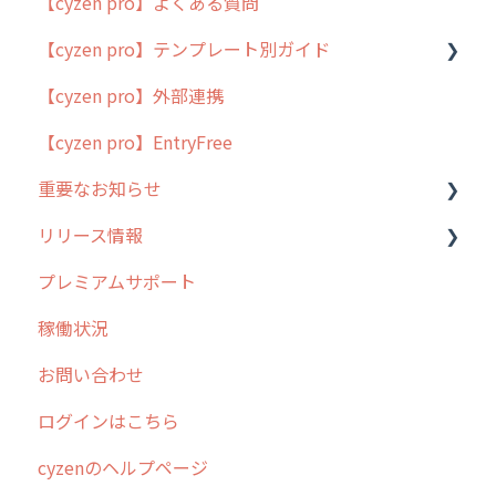
【cyzen pro】よくある質問
簡易マニュアル
【cyzen pro】テンプレート別ガイド
cyzen proの位置情報取得について
【cyzen pro】外部連携
用語集
ポスティング
【cyzen pro】EntryFree
よくある質問
ラウンダー
重要なお知らせ
メンテナンス
リリース情報
外廻り営業
過去の重要なお知らせ
プレミアムサポート
清掃
障害情報
リリース
稼働状況
不動産
2026年のリリース情報
お問い合わせ
2025年のリリース情報
ログインはこちら
2024年のリリース情報
cyzenのヘルプページ
2023年のリリース情報